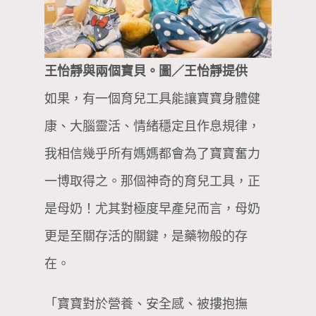
王怡靜與兩個寶貝。圖／王怡靜提供
如果，有一個育兒工具能讓寶寶身體健
康、大腦靈活、情緒穩定且作息規律，
我相信幾乎所有媽媽都會為了寶寶奮力
一博取得之。那個神奇的育兒工具，正
是母奶！尤其對極度早產兒而言，母奶
更是至關存活的關鍵，是藥物般的存
在。
「寶寶對於營養、安全感、被摟抱撫