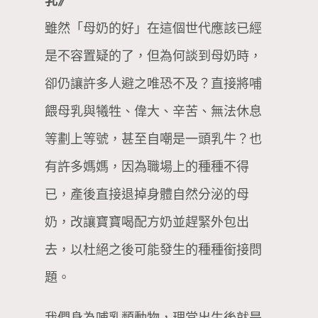
乳》
雖然「母奶的好」在這個世代應該已經
是不容置疑的了，但為何談到母奶時，
卻仍讓許多人避之唯恐不及？直接將哺
餵母乳與犧牲、偉大、辛苦、無法休息
等劃上等號，甚至自嘲是一頭乳牛？也
有許多媽媽，因為職場上的種種不得
已，產後直接退掉身體自然分泌的母
奶，改讓寶寶喝配方奶並趕緊外包出
去，以杜絕之後可能發生的種種銜接問
題。
我們身為哺乳類動物，理當出生後就是