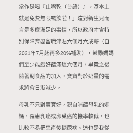
當作是喝『止嘴乾（台語）』，基本上
就是免費無限暢飲啦！」這對新生兒而
言是多麼滿足的事情，所以政府才會特
別保障育嬰留職津貼六個月六成薪（自
2021年7月起再多20%補助），鼓勵媽媽
們至少能餵好餵滿這六個月，畢竟之後
隨著副食品的加入，寶寶對於奶量的需
求將會日漸減少。
母乳不只對寶寶好，親自哺餵母乳的媽
媽，罹患乳癌或卵巢癌的機率較低，也
比較不易罹患產後糖尿病。這也是我從