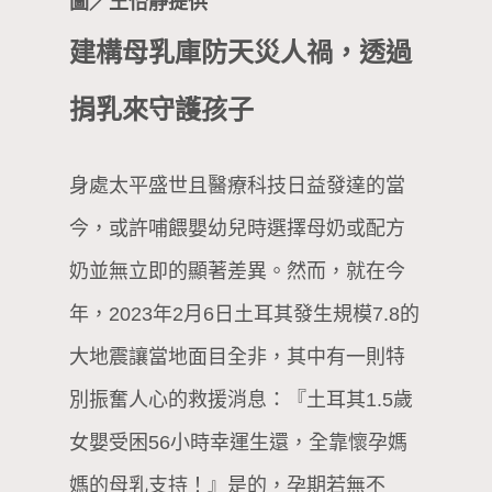
圖／王怡靜提供
建構母乳庫防天災人禍，透過
捐乳來守護孩子
身處太平盛世且醫療科技日益發達的當
今，或許哺餵嬰幼兒時選擇母奶或配方
奶並無立即的顯著差異。然而，就在今
年，2023年2月6日土耳其發生規模7.8的
大地震讓當地面目全非，其中有一則特
別振奮人心的救援消息：『土耳其1.5歲
女嬰受困56小時幸運生還，全靠懷孕媽
媽的母乳支持！』是的，孕期若無不