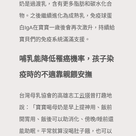
奶是過渡乳，含有更多脂肪和碳水化合
物。之後繼續進化為成熟乳，免疫球蛋
白IgA在寶寶一歲後會再次激升，持續給
寶貝們的免疫系統滿滿支援。
哺乳能降低罹癌機率，孩子染
疫時的不適靠親餵安撫
台灣母乳協會的高雄志工
云瑛
曾打趣地
說：「寶寶喝母奶是早上提神用、飯前
開胃用、飯後可以助消化、傍晚/睡前還
能助眠。平常就算沒喝肚子餓，也可以