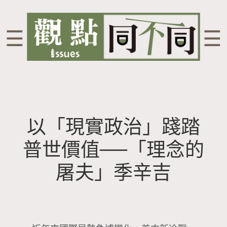
☰
☰
以「現實政治」踐踏
普世價值──「理念的
屠夫」季辛吉