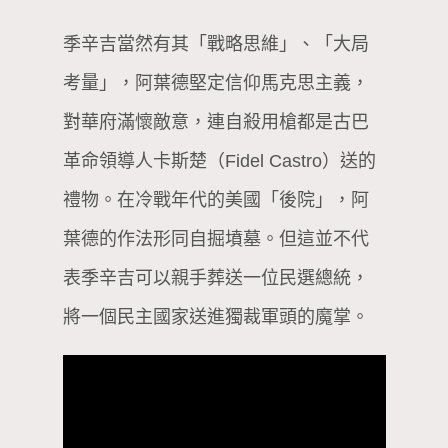
季辛吉當然有其「戰略思維」、「大局
考量」，阿葉德堅定信仰馬克思主義，
對華府滿懷敵意，連自殺用槍都是古巴
革命領導人卡斯楚（Fidel Castro）送的
禮物。在冷戰年代的美國「後院」，阿
葉德的作法形同自掘墳墓。但這並不代
表季辛吉可以親手葬送一位民選總統，
將一個民主國家送進獨裁軍頭的魔掌。