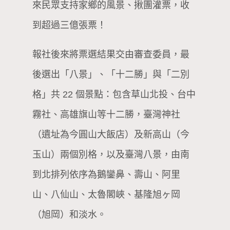
來民眾支持家鄉的風景、揪團灌票，收
到超過三億張票！
報社後來將票選結果交由審查委員，最
後選出「八景」、「十二勝」與「二別
格」共 22 個景點：包含草山北投、台中
霧社、高雄旗山等十二勝，臺灣神社
（遺址為今圓山大飯店）及新高山（今
玉山）兩個別格，以及臺灣八景，由南
到北排列依序為鵝鑾鼻、壽山、阿里
山、八仙山、太魯閣峽、基隆旭ヶ岡
（旭岡）和淡水。