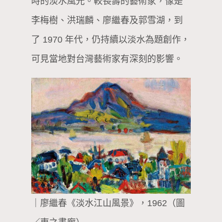
時的淡水風光。較長壽的藝術家，像是
李梅樹、洪瑞麟、廖繼春及郭雪湖，到
了 1970 年代，仍持續以淡水為題創作，
可見當地對台灣藝術家有深刻的影響。
｜廖繼春《淡水江山風景》，1962（圖