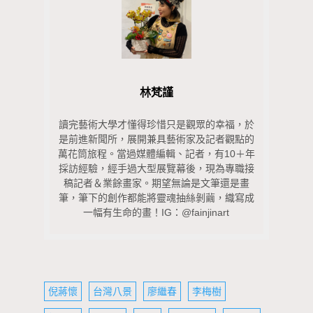
林梵謹
讀完藝術大學才懂得珍惜只是觀眾的幸福，於
是前進新聞所，展開兼具藝術家及記者觀點的
萬花筒旅程。當過媒體編輯、記者，有10＋年
採訪經驗，經手過大型展覽幕後，現為專職接
稿記者＆業餘畫家。期望無論是文筆還是畫
筆，筆下的創作都能將靈魂抽絲剝繭，織寫成
一幅有生命的畫！IG：@fainjinart
倪蔣懷
台灣八景
廖繼春
李梅樹