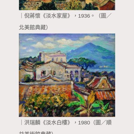
｜倪蔣懷《淡水家屋》，1936。（圖／
北美館典藏）
｜洪瑞麟《淡水白樓》，1980（圖／順