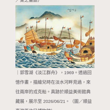
／東之畫廊）
｜郭雪湖《淡江群舟》，1969。透過回
憶作畫，描繪兒時在淡水河畔見過，來
往兩岸的戎克船。真跡於順益美術館典
藏展，展示至 2026/06/21。（圖／順益