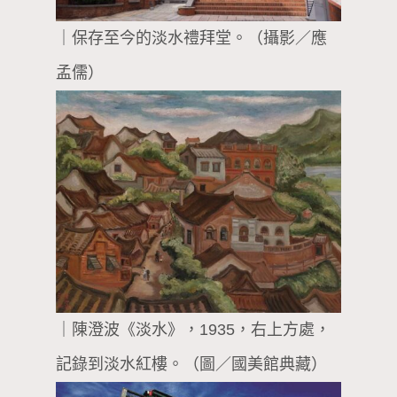
｜保存至今的淡水禮拜堂。（攝影／應
孟儒）
｜陳澄波《淡水》，1935，右上方處，
記錄到淡水紅樓。（圖／國美館典藏）