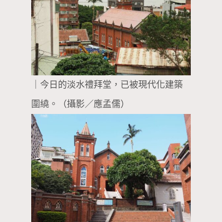
｜今日的淡水禮拜堂，已被現代化建築
圍繞。（攝影／應孟儒）