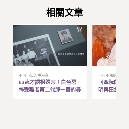
相關文章
不可不知的中港台
不可不知的中港台
63歲才認祖歸宗！白色恐
《牽阮的手
怖受難者第二代邱一寄的尋
明與田孟淑
親路
民主運動歷