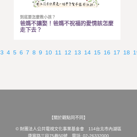
到底要怎麼教小孩？
爸媽不讓娶！爸媽不祝福的愛情該怎麼
走下去？
3
4
5
6
7
8
9
10
11
12
13
14
15
16
17
18
1
【關於觀點同不同】
© 財團法人公共電視文化事業基金會 114台北市內湖區
康寧路三段75巷50號 電話: 02-26332000