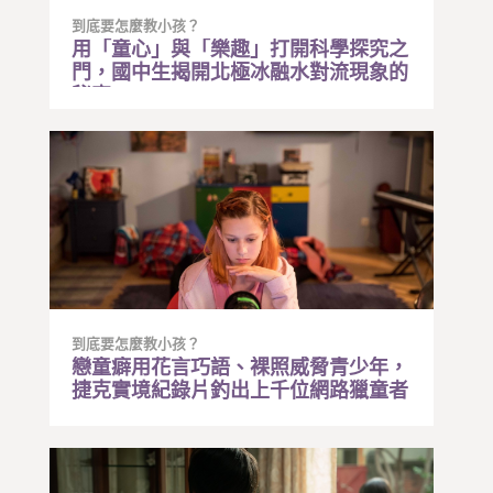
到底要怎麼教小孩？
用「童心」與「樂趣」打開科學探究之
門，國中生揭開北極冰融水對流現象的
秘密
到底要怎麼教小孩？
戀童癖用花言巧語、裸照威脅青少年，
捷克實境紀錄片釣出上千位網路獵童者