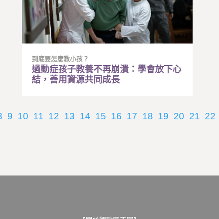
到底要怎麼教小孩？
過動症孩子教養不再崩潰：學會放下心
結，善用資源共同成長
8
9
10
11
12
13
14
15
16
17
18
19
20
21
22