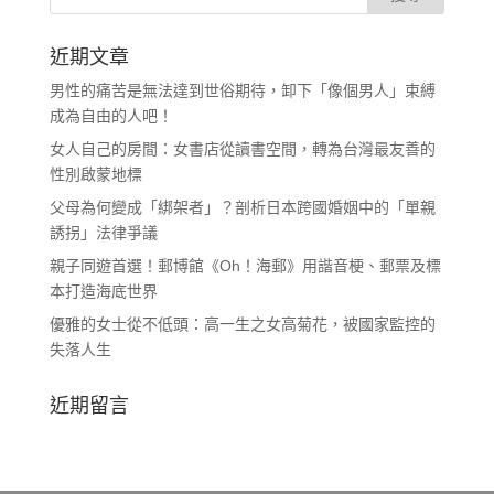
近期文章
男性的痛苦是無法達到世俗期待，卸下「像個男人」束縛
成為自由的人吧！
女人自己的房間：女書店從讀書空間，轉為台灣最友善的
性別啟蒙地標
父母為何變成「綁架者」？剖析日本跨國婚姻中的「單親
誘拐」法律爭議
親子同遊首選！郵博館《Oh！海郵》用諧音梗、郵票及標
本打造海底世界
優雅的女士從不低頭：高一生之女高菊花，被國家監控的
失落人生
近期留言