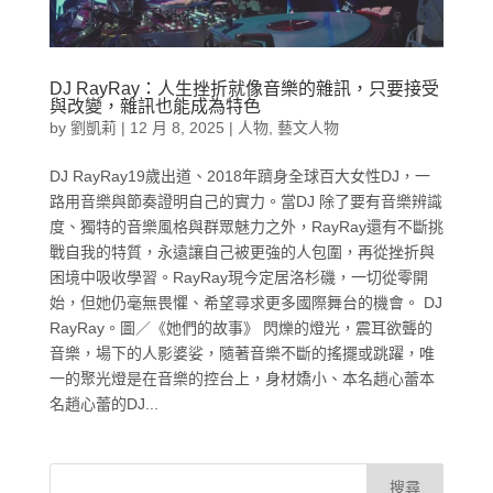
DJ RayRay：人生挫折就像音樂的雜訊，只要接受
與改變，雜訊也能成為特色
by
劉凱莉
|
12 月 8, 2025
|
人物
,
藝文人物
DJ RayRay19歲出道、2018年躋身全球百大女性DJ，一
路用音樂與節奏證明自己的實力。當DJ 除了要有音樂辨識
度、獨特的音樂風格與群眾魅力之外，RayRay還有不斷挑
戰自我的特質，永遠讓自己被更強的人包圍，再從挫折與
困境中吸收學習。RayRay現今定居洛杉磯，一切從零開
始，但她仍毫無畏懼、希望尋求更多國際舞台的機會。 DJ
RayRay。圖／《她們的故事》 閃爍的燈光，震耳欲聾的
音樂，場下的人影婆娑，隨著音樂不斷的搖擺或跳躍，唯
一的聚光燈是在音樂的控台上，身材嬌小、本名趙心蕾本
名趙心蕾的DJ...