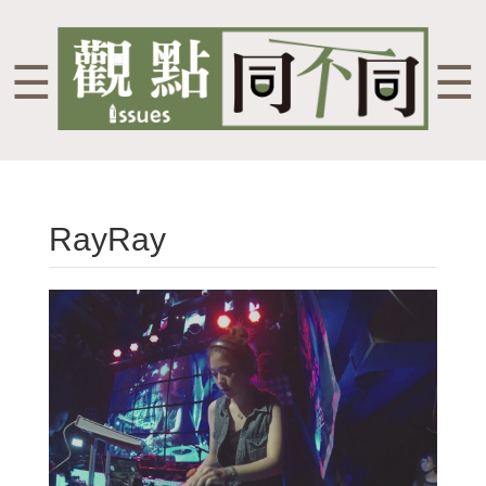
☰
☰
RayRay