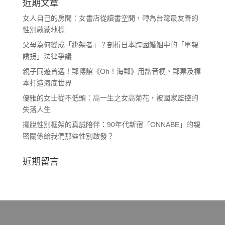
近期文章
女人自己的房間：女書店從讀書空間，轉為台灣最友善的
性別啟蒙地標
父母為何變成「綁架者」？剖析日本跨國婚姻中的「單親
誘拐」法律爭議
親子同遊首選！郵博館《Oh！海郵》用諧音梗、郵票及標
本打造海底世界
優雅的女士從不低頭：高一生之女高菊花，被國家監控的
失落人生
擺脫性別框架的真誠陪伴：90年代新宿「ONNABE」的親
密關係給我們那些性別啟發？
近期留言