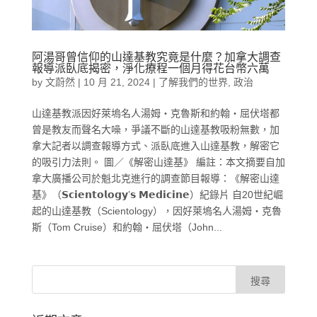
阿湯哥曾信仰的山達基教究竟是什麼？加拿大調查
報導派臥底揭密，淨化療程一個月得花台幣六萬
by
文蔚然
|
10 月 21, 2024
|
了解我們的世界
,
政治
山達基教派因好萊塢名人湯姆‧克魯斯和約翰‧屈伏塔都
曾是教友而聲名大噪，爭議不斷的山達基教吸粉無數，加
拿大記者以調查報導方式、派臥底進入山達基教，解密它
的吸引力法則。 圖／《解密山達基》 編註：本文摘要自加
拿大廣播公司於魁北克進行的調查節目報導：《解密山達
基》（𝗦𝗰𝗶𝗲𝗻𝘁𝗼𝗹𝗼𝗴𝘆’𝘀 𝗠𝗲𝗱𝗶𝗰𝗶𝗻𝗲）紀錄片 自20世紀崛
起的山達基教（Scientology），因好萊塢名人湯姆‧克魯
斯（Tom Cruise）和約翰‧屈伏塔（John...