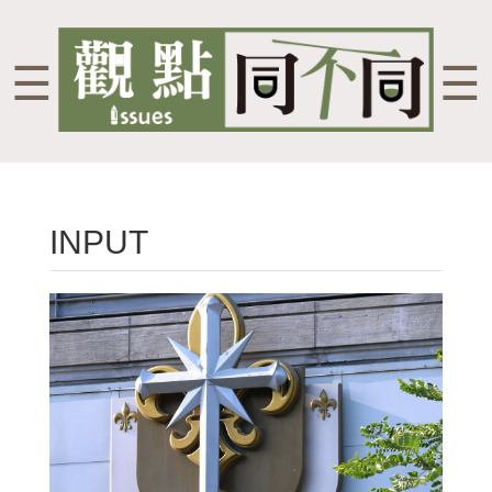
☰
☰
INPUT