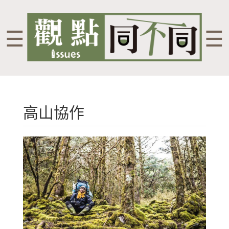
☰
☰
高山協作