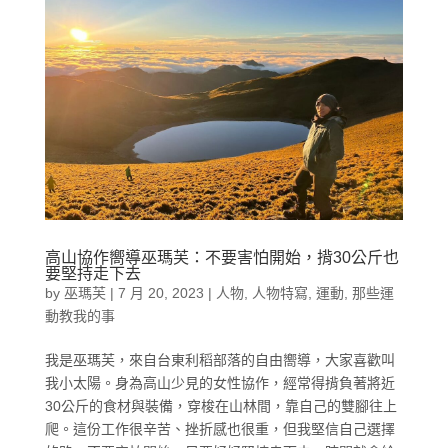
高山協作嚮導巫瑪芙：不要害怕開始，揹30公斤也
要堅持走下去
by
巫瑪芙
|
7 月 20, 2023
|
人物
,
人物特寫
,
運動
,
那些運
動教我的事
我是巫瑪芙，來自台東利稻部落的自由嚮導，大家喜歡叫
我小太陽。身為高山少見的女性協作，經常得揹負著將近
30公斤的食材與裝備，穿梭在山林間，靠自己的雙腳往上
爬。這份工作很辛苦、挫折感也很重，但我堅信自己選擇