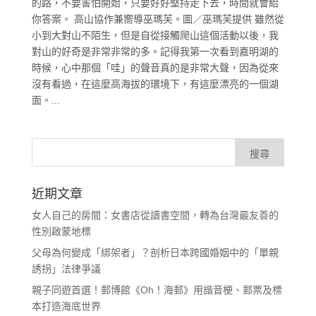
的路，不要害怕開始，只要好好堅持走下去，時間就會給
你答案。 高山協作兼嚮導巫瑪芙。圖／巫瑪芙提供 雖然從
小到大對山不陌生，但是自從接觸爬山這個活動以後，我
對山的好奇是非常非常的多。記得我第一次看到嘉明湖的
時候，心中那個「哇」的聲音真的是非常大聲，因為從來
沒有看過，在這麼高海拔的環境下，有這麼漂亮的一個湖
面。...
近期文章
女人自己的房間：女書店從讀書空間，轉為台灣最友善的
性別啟蒙地標
父母為何變成「綁架者」？剖析日本跨國婚姻中的「單親
誘拐」法律爭議
親子同遊首選！郵博館《Oh！海郵》用諧音梗、郵票及標
本打造海底世界