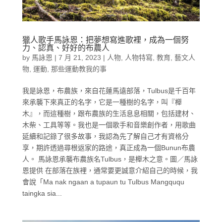
獵人歌手馬詠恩：把夢想寫進歌裡，成為一個努
力、認真、好好的布農人
by
馬詠恩
|
7 月 21, 2023
|
人物
,
人物特寫
,
教育
,
藝文人
物
,
運動
,
那些運動教我的事
我是詠恩，布農族，來自花蓮馬遠部落，Tulbus是千百年
來承襲下來真正的名字，它是一種樹的名字，叫『櫸
木』，而這種樹，跟布農族的生活息息相關，包括建材、
木柴、工具等等。我也是一個歌手和音樂創作者，用歌曲
延續和記錄了很多故事，我認為先了解自己才有資格分
享，期許透過尋根返家的路途，真正成為一個Bunun布農
人。 馬詠恩承襲布農族名Tulbus，是櫸木之意。圖／馬詠
恩提供 在部落在族裡，通常要更誠意介紹自己的時候，我
會說「Ma nak ngaan a tupaun tu Tulbus Mangququ
taingka sia...