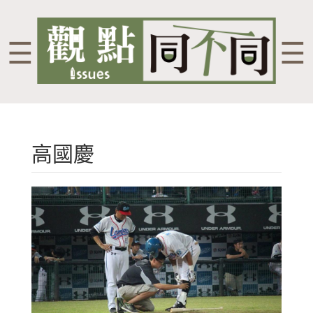
☰
☰
高國慶