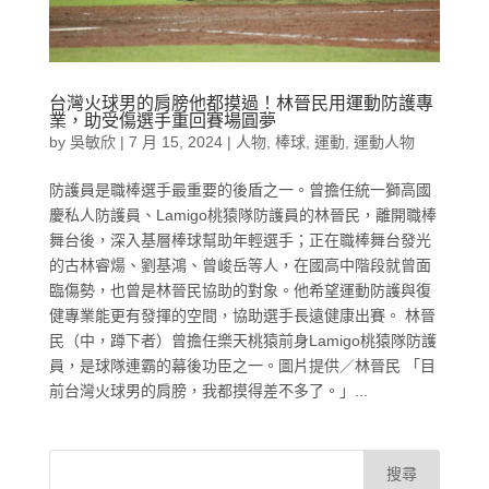
台灣火球男的肩膀他都摸過！林晉民用運動防護專
業，助受傷選手重回賽場圓夢
by
吳敏欣
|
7 月 15, 2024
|
人物
,
棒球
,
運動
,
運動人物
防護員是職棒選手最重要的後盾之一。曾擔任統一獅高國
慶私人防護員、Lamigo桃猿隊防護員的林晉民，離開職棒
舞台後，深入基層棒球幫助年輕選手；正在職棒舞台發光
的古林睿煬、劉基鴻、曾峻岳等人，在國高中階段就曾面
臨傷勢，也曾是林晉民協助的對象。他希望運動防護與復
健專業能更有發揮的空間，協助選手長遠健康出賽。 林晉
民（中，蹲下者）曾擔任樂天桃猿前身Lamigo桃猿隊防護
員，是球隊連霸的幕後功臣之一。圖片提供／林晉民 「目
前台灣火球男的肩膀，我都摸得差不多了。」...