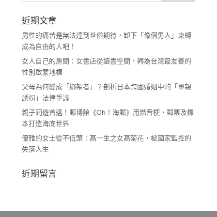
近期文章
男性的痛苦是無法達到世俗期待，卸下「像個男人」束縛
成為自由的人吧！
女人自己的房間：女書店從讀書空間，轉為台灣最友善的
性別啟蒙地標
父母為何變成「綁架者」？剖析日本跨國婚姻中的「單親
誘拐」法律爭議
親子同遊首選！郵博館《Oh！海郵》用諧音梗、郵票及標
本打造海底世界
優雅的女士從不低頭：高一生之女高菊花，被國家監控的
失落人生
近期留言