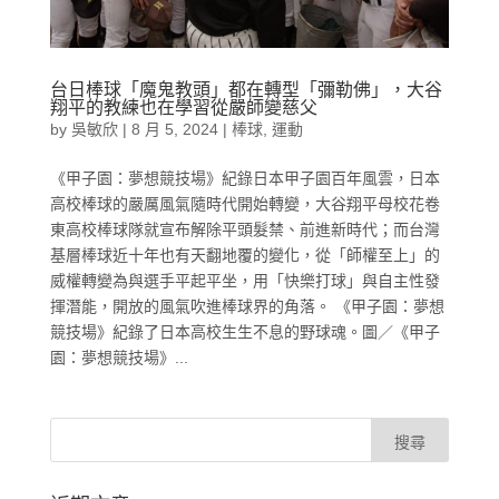
台日棒球「魔鬼教頭」都在轉型「彌勒佛」，大谷
翔平的教練也在學習從嚴師變慈父
by
吳敏欣
|
8 月 5, 2024
|
棒球
,
運動
《甲子園：夢想競技場》紀錄日本甲子園百年風雲，日本
高校棒球的嚴厲風氣隨時代開始轉變，大谷翔平母校花卷
東高校棒球隊就宣布解除平頭髮禁、前進新時代；而台灣
基層棒球近十年也有天翻地覆的變化，從「師權至上」的
威權轉變為與選手平起平坐，用「快樂打球」與自主性發
揮潛能，開放的風氣吹進棒球界的角落。 《甲子園：夢想
競技場》紀錄了日本高校生生不息的野球魂。圖／《甲子
園：夢想競技場》...