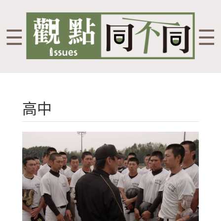
☰
☰
高中