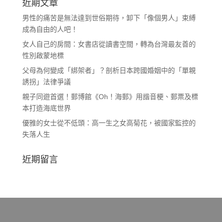
近期文章
男性的痛苦是無法達到世俗期待，卸下「像個男人」束縛
成為自由的人吧！
女人自己的房間：女書店從讀書空間，轉為台灣最友善的
性別啟蒙地標
父母為何變成「綁架者」？剖析日本跨國婚姻中的「單親
誘拐」法律爭議
親子同遊首選！郵博館《Oh！海郵》用諧音梗、郵票及標
本打造海底世界
優雅的女士從不低頭：高一生之女高菊花，被國家監控的
失落人生
近期留言