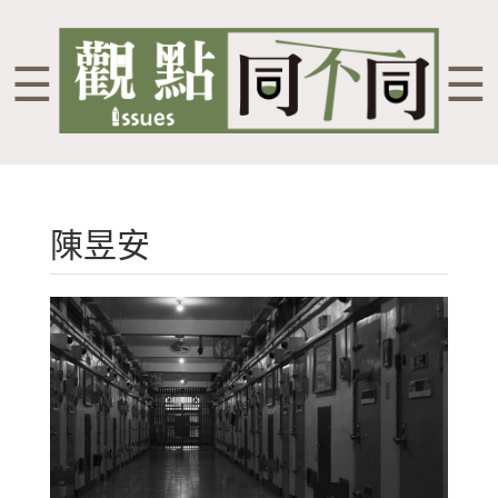
☰
☰
陳昱安