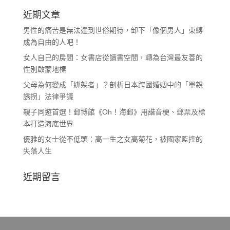
近期文章
男性的痛苦是無法達到世俗期待，卸下「像個男人」束縛
成為自由的人吧！
女人自己的房間：女書店從讀書空間，轉為台灣最友善的
性別啟蒙地標
父母為何變成「綁架者」？剖析日本跨國婚姻中的「單親
誘拐」法律爭議
親子同遊首選！郵博館《Oh！海郵》用諧音梗、郵票及標
本打造海底世界
優雅的女士從不低頭：高一生之女高菊花，被國家監控的
失落人生
近期留言