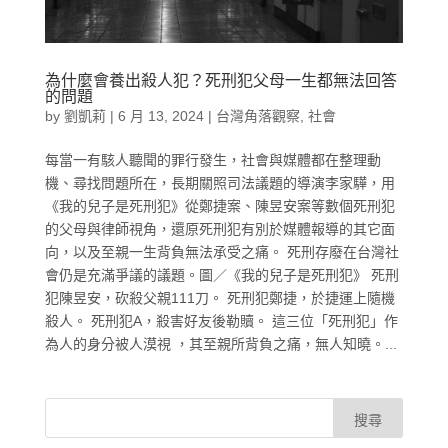
為什麼會養出殺人犯？死刑犯父母一生都無法回答
的問題
by
劉凱莉
|
6 月 13, 2024
|
台灣角落觀察
,
社會
每當一有駭人聽聞的罪行發生，社會與媒體都在整理動
機、尋找問題所在，長期關照司法議題的導演李家驊，用
《我的兒子是死刑犯》從鄭捷案、陳昱安案等數個死刑犯
的父母與律師視角，還原死刑犯有別於媒體報導的其它面
向，以及至親一生背負無法承受之痛。 死刑存廢在台灣社
會仍是充滿爭議的議題。圖／《我的兒子是死刑犯》 死刑
犯陳昱安，砍殺父親111刀。 死刑犯鄭捷，於捷運上隨機
殺人。 死刑犯A，殺害好友後勒贖。 這三位「死刑犯」作
為人的身分被人漠視 ，其至親所背負之痛，無人知曉。...