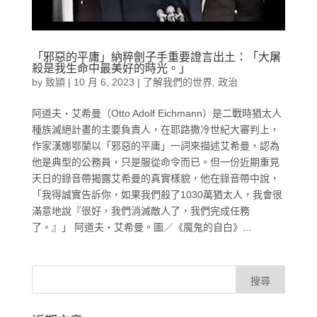
「邪惡的平庸」納粹劊子手重要證言出土：「大屠
殺是我生命中最美好的時光。」
by
致頴
|
10 月 6, 2023
|
了解我們的世界
,
政治
阿道夫‧艾希曼（Otto Adolf Eichmann）是二戰時猶太人
種族滅絕計畫的主要負責人，在耶路撒冷世紀大審判上，
作家漢娜鄂蘭以「邪惡的平庸」一詞來描述艾希曼，認為
他是典型的公務員，只是服從命令而已。但一份近期重見
天日的錄音帶揭露艾希曼的真實樣貌，他在錄音帶中說，
「我得誠實告訴你，如果我們殺了1030萬猶太人，我會很
滿意地說『很好，我們消滅敵人了，我們完成任務
了。』」 阿道夫‧艾希曼。圖／《魔鬼的自白》...