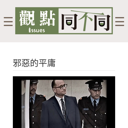
☰
☰
邪惡的平庸