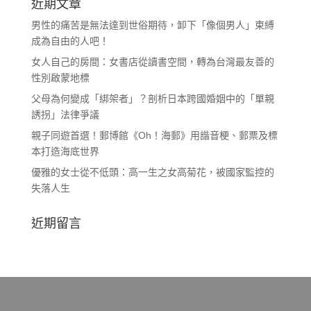
近期文章
男性的痛苦是無法達到世俗期待，卸下「像個男人」束縛
成為自由的人吧！
女人自己的房間：女書店從讀書空間，轉為台灣最友善的
性別啟蒙地標
父母為何變成「綁架者」？剖析日本跨國婚姻中的「單親
誘拐」法律爭議
親子同遊首選！郵博館《Oh！海郵》用諧音梗、郵票及標
本打造海底世界
優雅的女士從不低頭：高一生之女高菊花，被國家監控的
失落人生
近期留言