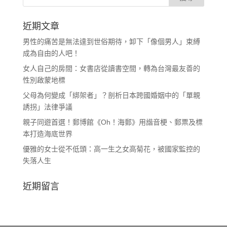
近期文章
男性的痛苦是無法達到世俗期待，卸下「像個男人」束縛
成為自由的人吧！
女人自己的房間：女書店從讀書空間，轉為台灣最友善的
性別啟蒙地標
父母為何變成「綁架者」？剖析日本跨國婚姻中的「單親
誘拐」法律爭議
親子同遊首選！郵博館《Oh！海郵》用諧音梗、郵票及標
本打造海底世界
優雅的女士從不低頭：高一生之女高菊花，被國家監控的
失落人生
近期留言