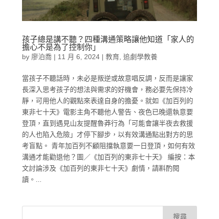
孩子總是講不聽？四種溝通策略讓他知道「家人的
擔心不是為了控制你」
by
廖泊喬
|
11 月 6, 2024
|
教育
,
追劇學教養
當孩子不聽話時，未必是叛逆或故意唱反調，反而是讓家
長深入思考孩子的想法與需求的好機會，務必要先保持冷
靜，可用他人的觀點來表達自身的擔憂。就如《加百列的
東非七十天》電影主角不聽他人警告、夜色已晚還執意要
登頂，直到遇見山友提醒魯莽行為「可能會讓半夜去救援
的人也陷入危險」才停下腳步，以有效溝通點出對方的思
考盲點。 青年加百列不顧阻擋執意要一日登頂，如何有效
溝通才能勸退他？圖／《加百列的東非七十天》 編按：本
文討論涉及《加百列的東非七十天》劇情，請斟酌閱
讀。...