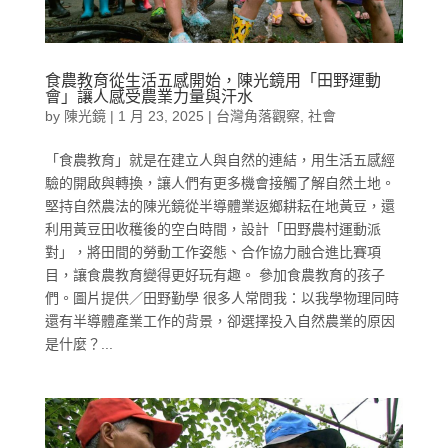
食農教育從生活五感開始，陳光鏡用「田野運動
會」讓人感受農業力量與汗水
by
陳光鏡
|
1 月 23, 2025
|
台灣角落觀察
,
社會
「食農教育」就是在建立人與自然的連結，用生活五感經
驗的開啟與轉換，讓人們有更多機會接觸了解自然土地。
堅持自然農法的陳光鏡從半導體業返鄉耕耘在地黃豆，還
利用黃豆田收穫後的空白時間，設計「田野農村運動派
對」，將田間的勞動工作姿態、合作協力融合進比賽項
目，讓食農教育變得更好玩有趣。 參加食農教育的孩子
們。圖片提供／田野勤學 很多人常問我：以我學物理同時
還有半導體產業工作的背景，卻選擇投入自然農業的原因
是什麼？...