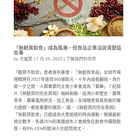
「無麩質飲食」成為風潮，但食品企業沒說清楚這
些事
by
方嵐萱
|
7 月 25, 2023
|
了解我們的世界
「麩質不耐症」患者逐年暴增，「無麩質食品」全球市場
規模將在2027年達到360億歐元，十年內成長翻倍。為什
麼一夕之間，人類重要的主食小麥會成為「毒藥」？紀錄
片《無麩質的完全真相》抽絲剝繭，追溯小麥歷史、農業
革命、農藥濫用狀況、加工食品、全球糧食貿易背後的權
力遊戲，都是重要的肇因。 圖／《無麩質的完全真相》
「無麩質飲食」已經成為大眾追逐的時尚運動。根據最新
統計數字，多達25%的美國成年人會避免在飲食中攝取麩
質，有8%-15%的歐洲人也起而效尤。...