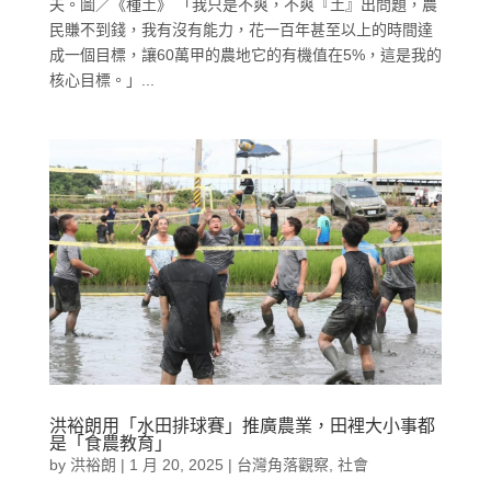
夫。圖／《種土》 「我只是不爽，不爽『土』出問題，農
民賺不到錢，我有沒有能力，花一百年甚至以上的時間達
成一個目標，讓60萬甲的農地它的有機值在5%，這是我的
核心目標。」...
洪裕朗用「水田排球賽」推廣農業，田裡大小事都
是「食農教育」
by
洪裕朗
|
1 月 20, 2025
|
台灣角落觀察
,
社會