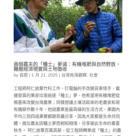
兩個農夫的「種土」夢滅：有機堆肥與自然野放，
難敵經濟現實與土地徵收
by
容原
|
1 月 21, 2025
|
台灣角落觀察
,
社會
工程師阿仁放棄竹科工作，打電腦的手改開貨車怪手，載
運發臭的果皮垃圾追逐「種土」夢，他希望用有機堆肥從
根基來改變台灣農業；同樣想讓土壤活起來的老農安和哥
有機耕作數十年，他說農業是最高級的生活方式，果園內
平均三到四成果實都跟昆蟲分享，因為大家都是生命共同
體。兩位農友因種土夢而相知相惜，分享彼此生命的春夏
秋冬。 阿仁放棄百萬高薪，從工程師轉業成「種土」的農