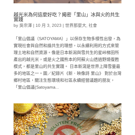
越光米為何這麼好吃？揭密「里山」冰與火的共生
實踐
by
吳宗澤
|
10 月 3, 2023
|
世界那麼大
,
社會
「里山倡議（SATOYAMA）」以保存生物多樣性出發，為
實現社會與自然和諧共生的理想，以永續利用的方式來管
理土地和自然資源。像是日本新潟與雪共生的星峠梯田所
產出的越光米，或是火之國熊本的阿蘇火山透過野燒復甦
模式，都是里山的共生實踐。 日本新瀉是世界上降雪量最
多的地區之一。圖／紀錄片《新．映像詩 里山》 對於台灣
鄉村地區，關注生態環境和社區永續經營議題的朋友，
「里山倡議(Satoyama...