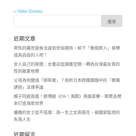
« Older Entries
近期文章
男性的痛苦是無法達到世俗期待，卸下「像個男人」束縛
成為自由的人吧！
女人自己的房間：女書店從讀書空間，轉為台灣最友善的
性別啟蒙地標
父母為何變成「綁架者」？剖析日本跨國婚姻中的「單親
誘拐」法律爭議
親子同遊首選！郵博館《Oh！海郵》用諧音梗、郵票及標
本打造海底世界
優雅的女士從不低頭：高一生之女高菊花，被國家監控的
失落人生
近期留言