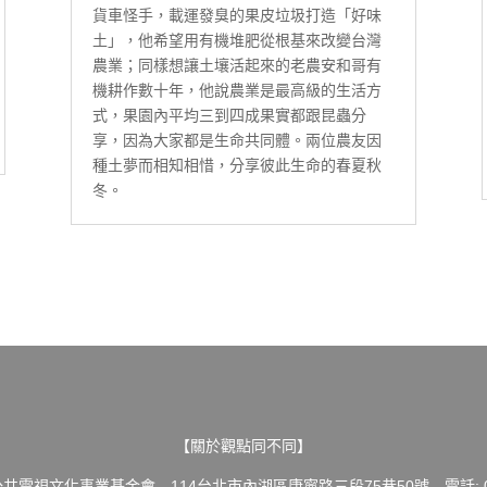
貨車怪手，載運發臭的果皮垃圾打造「好味
土」，他希望用有機堆肥從根基來改變台灣
農業；同樣想讓土壤活起來的老農安和哥有
機耕作數十年，他說農業是最高級的生活方
式，果園內平均三到四成果實都跟昆蟲分
享，因為大家都是生命共同體。兩位農友因
種土夢而相知相惜，分享彼此生命的春夏秋
冬。
【關於觀點同不同】
共電視文化事業基金會 114台北市內湖區康寧路三段75巷50號 電話: 02-