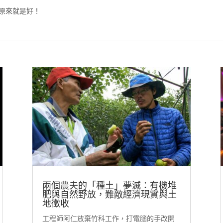
原來就是好！
兩個農夫的「種土」夢滅：有機堆
肥與自然野放，難敵經濟現實與土
地徵收
工程師阿仁放棄竹科工作，打電腦的手改開