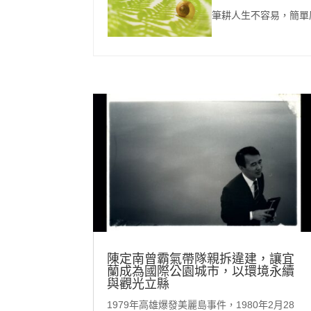
筆耕人生不容易，簡單
陳定南曾霸氣帶隊親拆違建，讓宜
蘭成為國際公園城市，以環境永續
與觀光立縣
1979年高雄爆發美麗島事件，1980年2月28