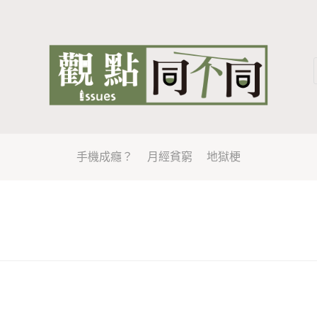
手機成癮？
月經貧窮
地獄梗