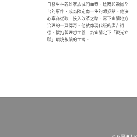
日發生林義雄家族滅門血案，這兩起震撼全
台的事件，成為陳定南一生的轉捩點。他決
心棄商從政，投入改革之路，寫下宜蘭地方
治理的一頁傳奇。他就像現代版的唐吉訶
德，懷抱著理想主義，為宜蘭定下「觀光立
縣」環境永續的主調。
© 財團法人公