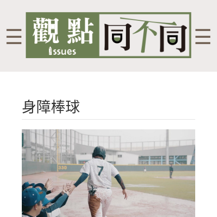
☰
☰
身障棒球