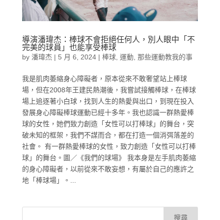
導演潘瑋杰：棒球不會拒絕任何人，別人眼中「不
完美的球員」也能享受棒球
by
潘瑋杰
|
5 月 6, 2024
|
棒球
,
運動
,
那些運動教我的事
我是肌肉萎縮身心障礙者，原本從來不敢奢望站上棒球
場，但在2008年王建民熱潮後，我嘗試接觸棒球，在棒球
場上追逐著小白球，找到人生的熱愛與出口，到現在投入
發展身心障礙棒球運動已經十多年。我也認識一群熱愛棒
球的女性，她們致力創造「女性可以打棒球」的舞台，突
破未知的框架，我們不謀而合，都在打造一個消弭落差的
社會。 有一群熱愛棒球的女性，致力創造「女性可以打棒
球」的舞台。圖／《我們的球場》 我本身是左手肌肉萎縮
的身心障礙者，以前從來不敢妄想，有屬於自己的應許之
地「棒球場」。...