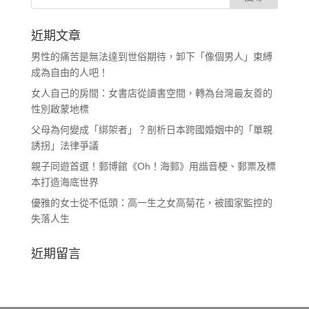
近期文章
男性的痛苦是無法達到世俗期待，卸下「像個男人」束縛
成為自由的人吧！
女人自己的房間：女書店從讀書空間，轉為台灣最友善的
性別啟蒙地標
父母為何變成「綁架者」？剖析日本跨國婚姻中的「單親
誘拐」法律爭議
親子同遊首選！郵博館《Oh！海郵》用諧音梗、郵票及標
本打造海底世界
優雅的女士從不低頭：高一生之女高菊花，被國家監控的
失落人生
近期留言