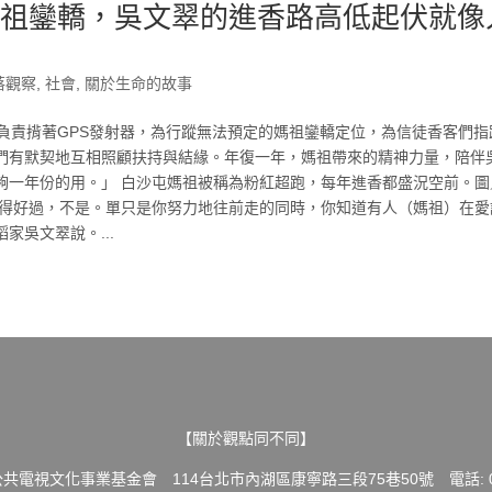
媽祖鑾轎，吳文翠的進香路高低起伏就像
落觀察
,
社會
,
關於生命的故事
負責揹著GPS發射器，為行蹤無法預定的媽祖鑾轎定位，為信徒香客們指
們有默契地互相照顧扶持與結緣。年復一年，媽祖帶來的精神力量，陪伴
夠一年份的用。」 白沙屯媽祖被稱為粉紅超跑，每年進香都盛況空前。圖
變得好過，不是。單只是你努力地往前走的同時，你知道有人（媽祖）在愛
吳文翠說。...
【關於觀點同不同】
共電視文化事業基金會 114台北市內湖區康寧路三段75巷50號 電話: 02-