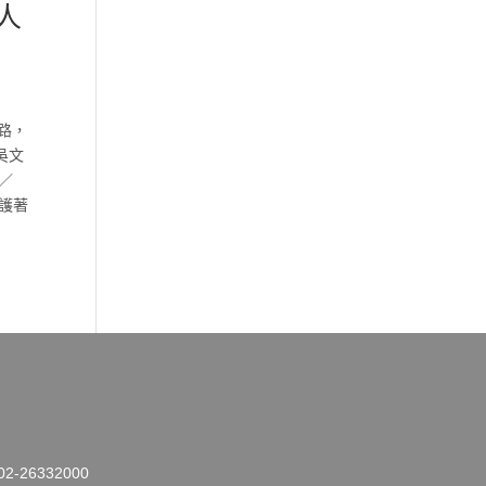
人
路，
吳文
／
護著
26332000