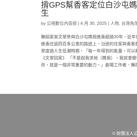
揹GPS幫香客定位白沙屯
生
by
公視數位內容部
|
4 月 30, 2025
|
人物
,
台灣角
舞蹈家吳文翠參與白沙屯媽祖進香超過30年，近年
進香往返四百多公里的路途上，沿途的住家與香客
翠度過人生低潮時期，「每一年得到的能量，可以
《文翠回家》 「不是說我求祂（媽祖），我就會
你，就是一個非常重要的動力。」劇場工作者、舞蹈家
© 財團法人公