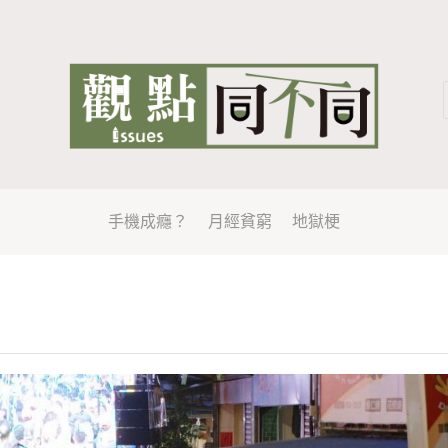
手機成癮？
月經貧窮
地獄梗