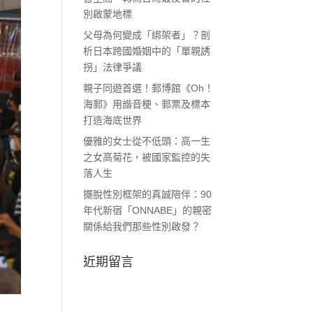
別啟蒙地標
父母為何變成「綁架者」？剖
析日本跨國婚姻中的「單親誘
拐」法律爭議
親子同遊首選！郵博館《Oh！
海郵》用諧音梗、郵票及標本
打造海底世界
優雅的女士從不低頭：高一生
之女高菊花，被國家監控的失
落人生
擺脫性別框架的真誠陪伴：90
年代新宿「ONNABE」的親密
關係給我們那些性別啟發？
近期留言