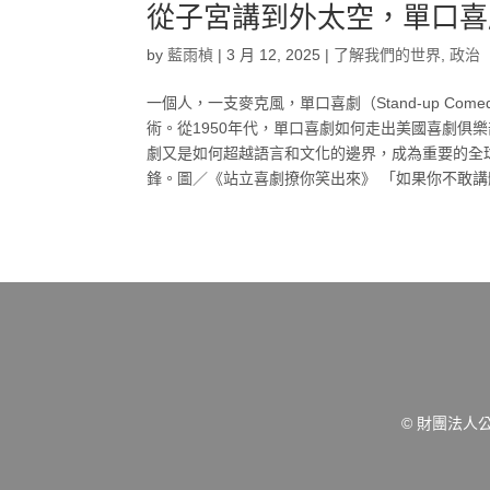
從子宮講到外太空，單口喜
by
藍雨楨
|
3 月 12, 2025
|
了解我們的世界
,
政治
一個人，一支麥克風，單口喜劇（Stand-up C
術。從1950年代，單口喜劇如何走出美國喜劇俱
劇又是如何超越語言和文化的邊界，成為重要的全
鋒。圖／《站立喜劇撩你笑出來》 「如果你不敢講髒話，你就不能
© 財團法人公