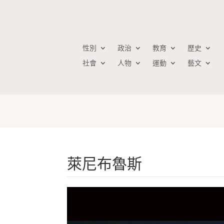
性別
政治
教育
歷史
社會
人物
運動
藝文
萊尼布魯斯