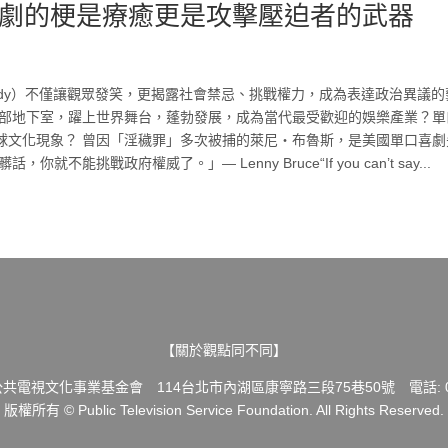
劇的梗是療癒更是攻擊壓迫者的武器
omedy）不僅讓觀眾發笑，更揭露社會禁忌、挑戰權力，成為表達政治異議的
樂部地下室，躍上世界舞台，蓬勃發展，成為當代最受歡迎的娛樂產業？單
球文化現象？ 曾因「淫穢罪」多次被捕的萊尼・布魯斯，是美國單口喜劇
挑戰政府權威了。」― Lenny Bruce“If you can’t say...
【關於觀點同不同】
共電視文化事業基金會 114台北市內湖區康寧路三段75巷50號 電話: 02-
版權所有 © Public Television Service Foundation. All Rights Reserved.