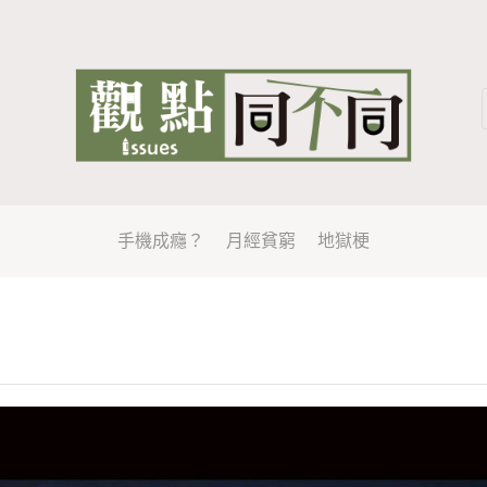
手機成癮？
月經貧窮
地獄梗