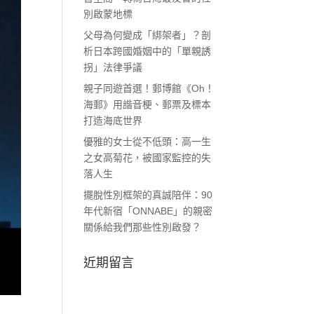
別啟蒙地標
父母為何變成「綁架者」？剖
析日本跨國婚姻中的「單親誘
拐」法律爭議
親子同遊首選！郵博館《Oh！
海郵》用諧音梗、郵票及標本
打造海底世界
優雅的女士從不低頭：高一生
之女高菊花，被國家監控的失
落人生
擺脫性別框架的真誠陪伴：90
年代新宿「ONNABE」的親密
關係給我們那些性別啟發？
近期留言