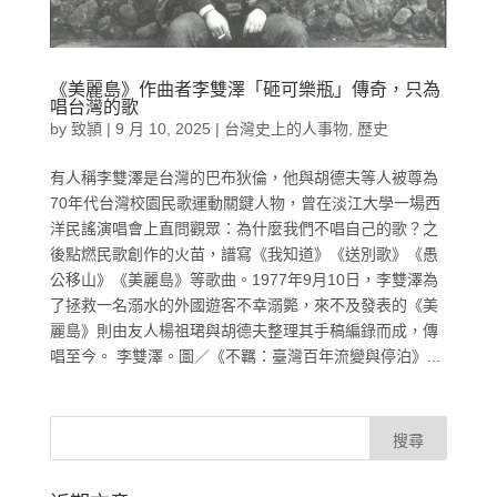
《美麗島》作曲者李雙澤「砸可樂瓶」傳奇，只為
唱台灣的歌
by
致頴
|
9 月 10, 2025
|
台灣史上的人事物
,
歷史
有人稱李雙澤是台灣的巴布狄倫，他與胡德夫等人被尊為
70年代台灣校園民歌運動關鍵人物，曾在淡江大學一場西
洋民謠演唱會上直問觀眾：為什麼我們不唱自己的歌？之
後點燃民歌創作的火苗，譜寫《我知道》《送別歌》《愚
公移山》《美麗島》等歌曲。1977年9月10日，李雙澤為
了拯救一名溺水的外國遊客不幸溺斃，來不及發表的《美
麗島》則由友人楊祖珺與胡德夫整理其手稿編錄而成，傳
唱至今。 李雙澤。圖／《不羈：臺灣百年流變與停泊》...