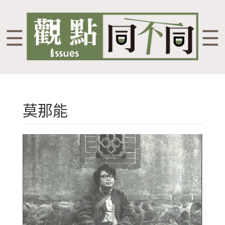
☰
☰
莫那能