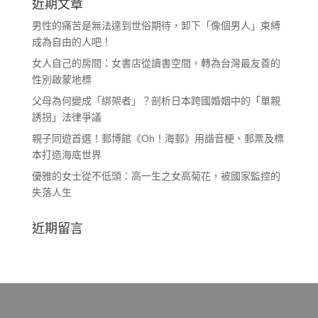
近期文章
男性的痛苦是無法達到世俗期待，卸下「像個男人」束縛
成為自由的人吧！
女人自己的房間：女書店從讀書空間，轉為台灣最友善的
性別啟蒙地標
父母為何變成「綁架者」？剖析日本跨國婚姻中的「單親
誘拐」法律爭議
親子同遊首選！郵博館《Oh！海郵》用諧音梗、郵票及標
本打造海底世界
優雅的女士從不低頭：高一生之女高菊花，被國家監控的
失落人生
近期留言