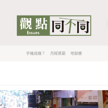
手機成癮？
月經貧窮
地獄梗