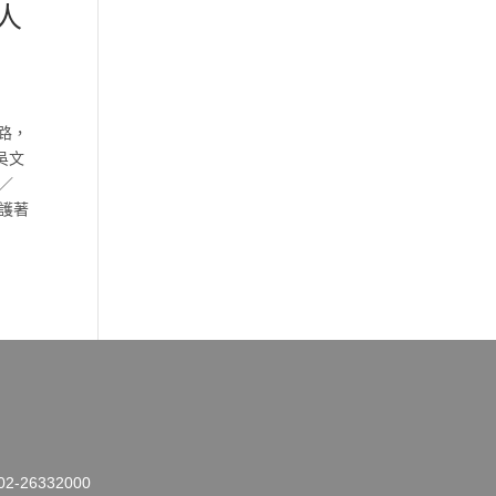
人
路，
吳文
／
護著
26332000