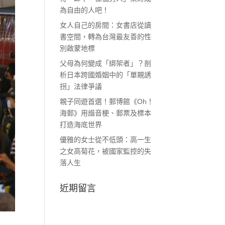
為自由的人吧！
女人自己的房間：女書店從讀
書空間，轉為台灣最友善的性
別啟蒙地標
父母為何變成「綁架者」？剖
析日本跨國婚姻中的「單親誘
拐」法律爭議
親子同遊首選！郵博館《Oh！
海郵》用諧音梗、郵票及標本
打造海底世界
優雅的女士從不低頭：高一生
之女高菊花，被國家監控的失
落人生
近期留言