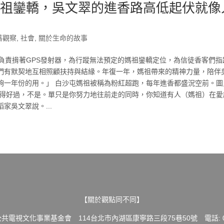
媽祖鑾轎，吳文翠的進香路高低起伏就像
落觀察
,
社會
,
關於生命的故事
負責揹著GPS發射器，為行蹤無法預定的媽祖鑾轎定位，為信徒香客們指
們有默契地互相照顧扶持與結緣。年復一年，媽祖帶來的精神力量，陪伴
夠一年份的用。」 白沙屯媽祖被稱為粉紅超跑，每年進香都盛況空前。圖
變得好過，不是。單只是你努力地往前走的同時，你知道有人（媽祖）在愛
吳文翠說。...
【關於觀點同不同】
共電視文化事業基金會 114台北市內湖區康寧路三段75巷50號 電話: 02-