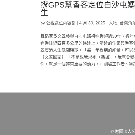
揹GPS幫香客定位白沙屯
生
by
公視數位內容部
|
4 月 30, 2025
|
人物
,
台灣角
舞蹈家吳文翠參與白沙屯媽祖進香超過30年，近年
進香往返四百多公里的路途上，沿途的住家與香客
翠度過人生低潮時期，「每一年得到的能量，可以
《文翠回家》 「不是說我求祂（媽祖），我就會
你，就是一個非常重要的動力。」劇場工作者、舞蹈家
© 財團法人公