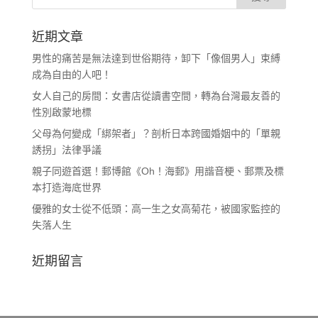
近期文章
男性的痛苦是無法達到世俗期待，卸下「像個男人」束縛
成為自由的人吧！
女人自己的房間：女書店從讀書空間，轉為台灣最友善的
性別啟蒙地標
父母為何變成「綁架者」？剖析日本跨國婚姻中的「單親
誘拐」法律爭議
親子同遊首選！郵博館《Oh！海郵》用諧音梗、郵票及標
本打造海底世界
優雅的女士從不低頭：高一生之女高菊花，被國家監控的
失落人生
近期留言