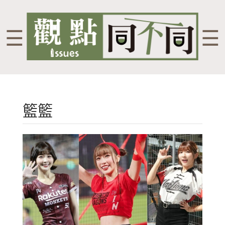
☰
☰
籃籃