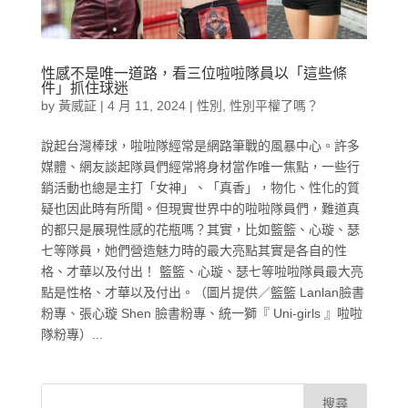
性感不是唯一道路，看三位啦啦隊員以「這些條
件」抓住球迷
by
黃威証
|
4 月 11, 2024
|
性別
,
性別平權了嗎？
說起台灣棒球，啦啦隊經常是網路筆戰的風暴中心。許多
媒體、網友談起隊員們經常將身材當作唯一焦點，一些行
銷活動也總是主打「女神」、「真香」，物化、性化的質
疑也因此時有所聞。但現實世界中的啦啦隊員們，難道真
的都只是展現性感的花瓶嗎？其實，比如籃籃、心璇、瑟
七等隊員，她們營造魅力時的最大亮點其實是各自的性
格、才華以及付出！ 籃籃、心璇、瑟七等啦啦隊員最大亮
點是性格、才華以及付出。（圖片提供／籃籃 Lanlan臉書
粉專、張心璇 Shen 臉書粉專、統一獅『 Uni-girls 』啦啦
隊粉專）...