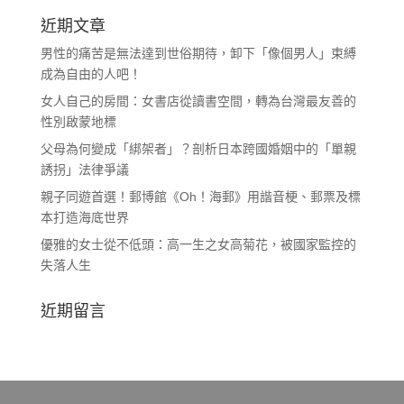
近期文章
男性的痛苦是無法達到世俗期待，卸下「像個男人」束縛
成為自由的人吧！
女人自己的房間：女書店從讀書空間，轉為台灣最友善的
性別啟蒙地標
父母為何變成「綁架者」？剖析日本跨國婚姻中的「單親
誘拐」法律爭議
親子同遊首選！郵博館《Oh！海郵》用諧音梗、郵票及標
本打造海底世界
優雅的女士從不低頭：高一生之女高菊花，被國家監控的
失落人生
近期留言