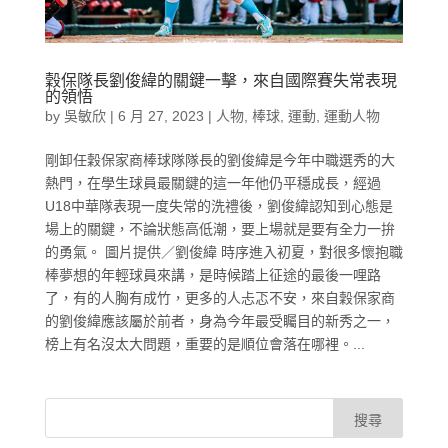
穀保隊長劉俊緯的關鍵一擊，來自國際賽失常表現
的領悟
by
吳敏欣
|
6 月 27, 2023
|
人物
,
棒球
,
運動
,
運動人物
剛卸任穀保家商棒球隊隊長的劉俊緯是今年中職選秀的大
熱門，在學生球員最關鍵的這一年他仍平穩成長，經過
U18中華隊表現一度失常的洗禮後，劉俊緯認知到心態是
場上的關鍵，不論狀態高低潮，要上場就是要有全力一拚
的勇氣。 圖片提供／劉俊緯 時序進入初夏，對很多懷抱職
棒夢想的年輕球員來講，是時候踏上征途的最後一哩路
了，有的人胸有成竹，更多的人忐忑不安，來自穀保家商
的劉俊緯應該屬於前者，身為今年最受矚目的新秀之一，
榜上有名沒太大問題，重要的是順位會落在哪裡。...