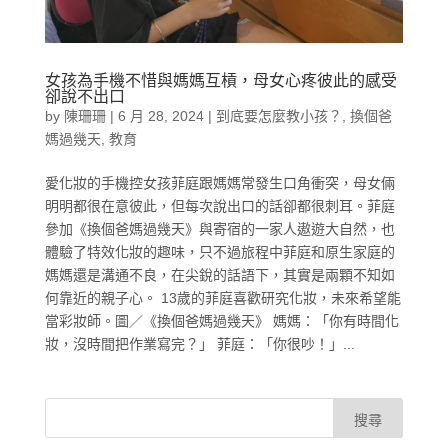
女孩為手機不惜與媽媽互槓，母女心疼彼此的感受
卻說不出口
by
陳珊珊
|
6 月 28, 2024
|
到底要怎麼教小孩？
,
換個爸
媽過幾天
,
教育
愛化妝的手機控女孩菲庭跟媽媽常發生口角衝突，母女倆
明明都很在意彼此，但每次說出口的話卻都很刺耳。菲庭
參加《換個爸媽過幾天》與寄宿的一家人遨遊大自然，也
體驗了特效化妝的趣味，只不過旅程中菲庭和原生家庭的
媽媽還是溝通不良，在尖銳的話語下，其實是兩顆不知如
何靠近的親子心。 13歲的菲庭喜歡研究化妝，未來希望能
當彩妝師。圖／《換個爸媽過幾天》 媽媽：「你有時間化
妝，沒時間把作業寫完？」 菲庭：「你很吵！」...