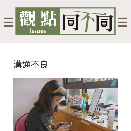
☰
☰
溝通不良