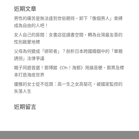
近期文章
男性的痛苦是無法達到世俗期待，卸下「像個男人」束縛
成為自由的人吧！
女人自己的房間：女書店從讀書空間，轉為台灣最友善的
性別啟蒙地標
父母為何變成「綁架者」？剖析日本跨國婚姻中的「單親
誘拐」法律爭議
親子同遊首選！郵博館《Oh！海郵》用諧音梗、郵票及標
本打造海底世界
優雅的女士從不低頭：高一生之女高菊花，被國家監控的
失落人生
近期留言