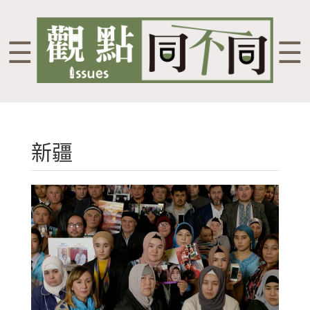
☰
☰
新疆