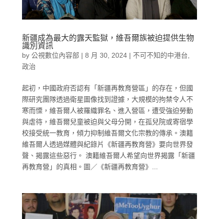
新疆成為最大的露天監獄，維吾爾族被迫提供生物
識別資訊
by
公視數位內容部
|
8 月 30, 2024
|
不可不知的中港台
,
政治
起初，中國政府否認有「新疆再教育營區」的存在，但國
際研究團隊透過衛星圖像找到證據，大規模的拘禁令人不
寒而慄，維吾爾人被羅織罪名、進入營區，遭受強迫勞動
與虐待，維吾爾兒童被迫與父母分開，在孤兒院或寄宿學
校接受統一教育，傾力抑制維吾爾文化宗教的傳承。澳籍
維吾爾人透過媒體與紀錄片《新疆再教育營》要向世界發
聲、揭露這些惡行。 澳籍維吾爾人希望向世界揭露「新疆
再教育營」的真相。圖／《新疆再教育營》...