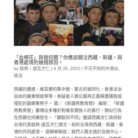
「血棉花」與我何關？你應該關注西藏、新疆，與
香港處境的幾個原因。
by
跋熱‧達瓦才仁
|
4 月 25, 2022
|
不可不知的中港台
,
政治
西藏的遭遇、維吾爾的集中營、蒙古的被同化、香港法治
自由的嚴重倒退等等，無疑是人類公義與正義橫遭踐踏或
侵犯的最顯著例子。 圖／《新疆再教育營》 編按：「新疆
再教育營」屢傳出多種針對維吾爾族人的暴行，類似行為
在西藏也持續發生。「觀點同不同」邀請西藏流亡政府駐
台灣代表跋熱·達瓦才仁撰文，剖析台灣與西藏、新疆、香
港的共同處境。 達賴喇嘛說：我們人類太過於自我中心，