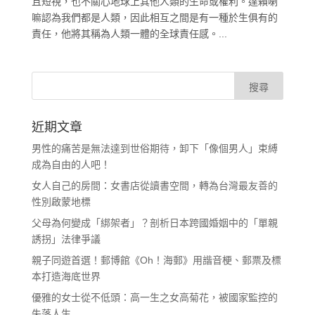
且短視，也不關心地球上其他人類的生命或權利。達賴喇
嘛認為我們都是人類，因此相互之間是有一種於生俱有的
責任，他將其稱為人類一體的全球責任感。...
近期文章
男性的痛苦是無法達到世俗期待，卸下「像個男人」束縛
成為自由的人吧！
女人自己的房間：女書店從讀書空間，轉為台灣最友善的
性別啟蒙地標
父母為何變成「綁架者」？剖析日本跨國婚姻中的「單親
誘拐」法律爭議
親子同遊首選！郵博館《Oh！海郵》用諧音梗、郵票及標
本打造海底世界
優雅的女士從不低頭：高一生之女高菊花，被國家監控的
失落人生