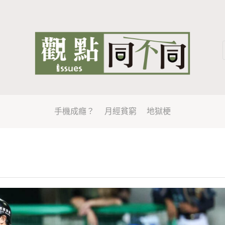
手機成癮？
月經貧窮
地獄梗