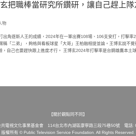
博玄把職棒當研究所鑽研，讓自己趕上隊
人物
出角逐新人王的成績，2024年在一軍出賽108場、106支安打，打擊率
暱稱「二弟」，夠格與看板球星「大哥」王柏融相提並論。王博玄說不覺得
，自己也要趕快跟上進度才行。 王博玄2024年打擊率是台鋼雄鷹本土
【關於觀點同不同】
共電視文化事業基金會 114台北市內湖區康寧路三段75巷50號 電話: 02-
版權所有 © Public Television Service Foundation. All Rights Reserved.