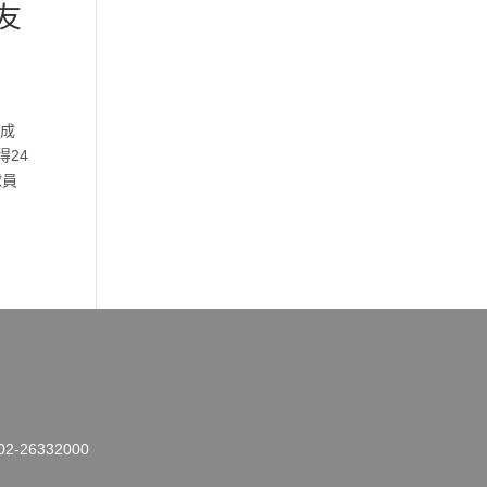
友
2成
24
球員
26332000