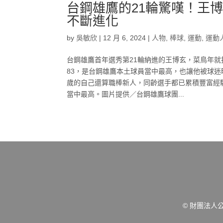
台鋼雄鷹的21輪驚嘆！王
不斷進化
by
吳敏欣
|
12 月 6, 2024
|
人物
,
棒球
,
運動
,
運動
台鋼雄鷹首年選秀第21輪納進的王博玄，菜鳥年就打
83，是台鋼雄鷹本土球員當中最高，也讓他被球迷
歲的自己還算職棒新人，同齡選手都已累積豐富經驗
當中最高。圖片提供／台鋼雄鷹球團...
© 財團法人公