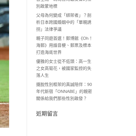
別啟蒙地標
父母為何變成「綁架者」？剖
析日本跨國婚姻中的「單親誘
拐」法律爭議
親子同遊首選！郵博館《Oh！
海郵》用諧音梗、郵票及標本
打造海底世界
優雅的女士從不低頭：高一生
之女高菊花，被國家監控的失
落人生
擺脫性別框架的真誠陪伴：90
年代新宿「ONNABE」的親密
關係給我們那些性別啟發？
近期留言