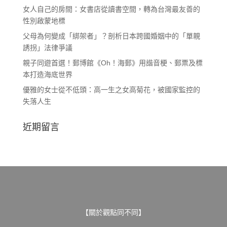
女人自己的房間：女書店從讀書空間，轉為台灣最友善的
性別啟蒙地標
父母為何變成「綁架者」？剖析日本跨國婚姻中的「單親
誘拐」法律爭議
親子同遊首選！郵博館《Oh！海郵》用諧音梗、郵票及標
本打造海底世界
優雅的女士從不低頭：高一生之女高菊花，被國家監控的
失落人生
近期留言
【關於觀點同不同】