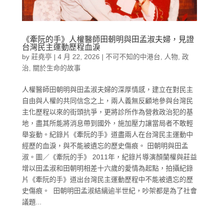
《牽阮的手》人權醫師田朝明與田孟淑夫婦，見證
台灣民主運動歷程血淚
by
莊堯亭
|
4 月 22, 2026
|
不可不知的中港台
,
人物
,
政
治
,
關於生命的故事
人權醫師田朝明與田孟淑夫婦的深厚情感，建立在對民主
自由與人權的共同信念之上，兩人義無反顧地參與台灣民
主化歷程以來的街頭抗爭，更將診所作為營救政治犯的基
地，盡其所能將消息帶到國外，施加壓力讓當局者不敢輕
舉妄動。紀錄片《牽阮的手》道盡兩人在台灣民主運動中
經歷的血淚，與不能被遺忘的歷史傷痕。 田朝明與田孟
淑。圖／《牽阮的手》 2011年，紀錄片導演顏蘭權與莊益
增以田孟淑和田朝明相差十六歲的愛情為起點，拍攝紀錄
片《牽阮的手》道出台灣民主運動歷程中不能被遺忘的歷
史傷痕。 田朝明田孟淑結縭逾半世紀，吵架都是為了社會
議題...