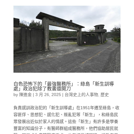
白色恐怖下的「最強醫務所」：綠島「新生訓導
處」政治犯除了教書還開刀
by
陳進金
|
3 月 26, 2025
|
台灣史上的人事物
,
歷史
負責感訓政治犯的「新生訓導處」在1951年遷至綠島，收
容匪俘、思想犯、感化犯、叛亂犯等「新生」，和綠島民
眾發展出近似於家人的情感。這些「新生」有許多是學養
豐富的知識份子，有醫師群組成醫務所，他們協助居民就