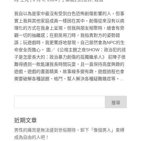
我自以為是家中最沒有受到白色恐怖創傷影響的人，但事
實上我與其他家庭成員一樣困在其中，創傷從來沒有以病
理化的方式在我身上呈現，但我與朋友相聚時，總會有旁
觀一切的抽離感；在廚房用刀時，我指責對方的姿勢錯
誤；玩遊戲時，我更驚訝地發現，自己居然會為NPC的生
命安全而擔心。 圖／《公視主題之夜SHOW：政治犯的孩
子是怎麼長大的：政治暴力創傷的孤獨繼承人》 前陣子很
難得遇到一款能讓我長時間玩耍，且一直保持高度興趣的
遊戲。遊戲的畫面精美，故事線多變有趣，遊戲過程也會
需要破解各種謎題、格鬥、幫人解決各種疑難雜症等。...
近期文章
男性的痛苦是無法達到世俗期待，卸下「像個男人」束縛
成為自由的人吧！