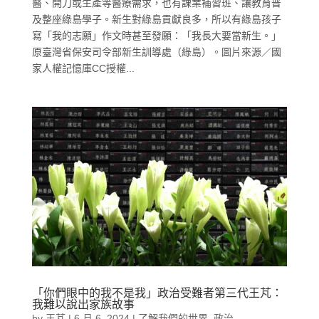
醫、開刀或生產等醫療需求，也有課業補習班、讓教育普
及整座綠島學子。新生對綠島貢獻良多，所以有綠島孩子
寫「我的志願」作文時甚至發願：「我長大要當新生。」
原臺灣省保安司令部新生訓導處（綠島）。圖片來源／國
家人權記憶庫CC授權...
「你們眼中的我不是我」政治受難者第三代王芃：
我難以說出家族故事
by
王芃
|
6 月 6, 2024
|
了解我們的世界
,
政治