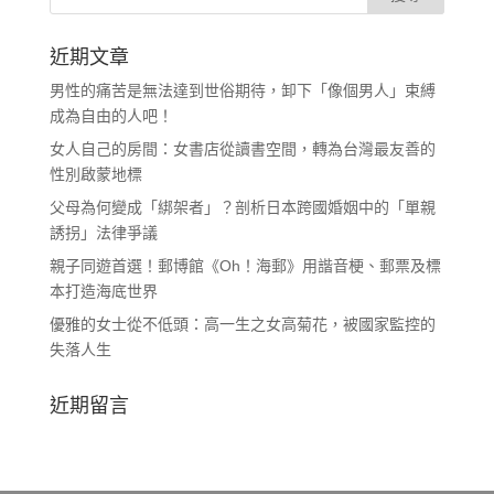
近期文章
男性的痛苦是無法達到世俗期待，卸下「像個男人」束縛
成為自由的人吧！
女人自己的房間：女書店從讀書空間，轉為台灣最友善的
性別啟蒙地標
父母為何變成「綁架者」？剖析日本跨國婚姻中的「單親
誘拐」法律爭議
親子同遊首選！郵博館《Oh！海郵》用諧音梗、郵票及標
本打造海底世界
優雅的女士從不低頭：高一生之女高菊花，被國家監控的
失落人生
近期留言