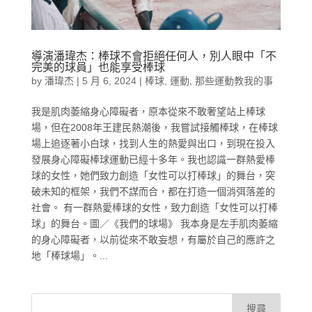
導演潘瑋杰：棒球不會拒絕任何人，別人眼中「不
完美的球員」也能享受棒球
by
潘瑋杰
|
5 月 6, 2024
|
棒球
,
運動
,
那些運動教我的事
我是肌肉萎縮身心障礙者，原本從來不敢奢望站上棒球
場，但在2008年王建民熱潮後，我嘗試接觸棒球，在棒球
場上追逐著小白球，找到人生的熱愛與出口，到現在投入
發展身心障礙棒球運動已經十多年。我也認識一群熱愛棒
球的女性，她們致力創造「女性可以打棒球」的舞台，突
破未知的框架，我們不謀而合，都在打造一個消弭落差的
社會。 有一群熱愛棒球的女性，致力創造「女性可以打棒
球」的舞台。圖／《我們的球場》 我本身是左手肌肉萎縮
的身心障礙者，以前從來不敢妄想，有屬於自己的應許之
地「棒球場」。...