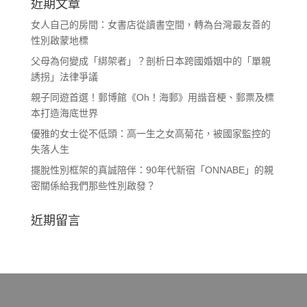
近期文章
女人自己的房間：女書店從讀書空間，轉為台灣最友善的
性別啟蒙地標
父母為何變成「綁架者」？剖析日本跨國婚姻中的「單親
誘拐」法律爭議
親子同遊首選！郵博館《Oh！海郵》用諧音梗、郵票及標
本打造海底世界
優雅的女士從不低頭：高一生之女高菊花，被國家監控的
失落人生
擺脫性別框架的真誠陪伴：90年代新宿「ONNABE」的親
密關係給我們那些性別啟發？
近期留言