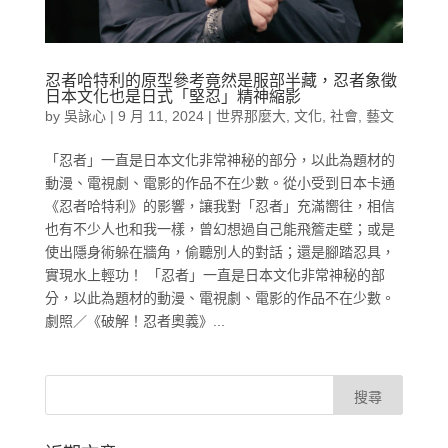
忍者哈特利的原型參考竟然是服部半藏，忍者象徵
日本文化也是日式「堅忍」精神縮影
by
吳詠心
|
9 月 11, 2024
|
世界那麼大
,
文化
,
社會
,
藝文
「忍者」一直是日本文化非常神秘的部分，以此為題材的
動漫、電視劇、電影的作品不在少數。從小受到日本卡通
《忍者哈特利》的影響，讓我對「忍者」充滿嚮往，相信
也有不少人也和我一樣，曾幻想過自己能飛簷走壁；或是
使出隱身術躲在牆角，偷聽別人的對話；還是腳踏忍具，
實現水上輕功！ 「忍者」一直是日本文化非常神秘的部
分，以此為題材的動漫、電視劇、電影的作品不在少數。
劇照／《破解！忍者奧義》...