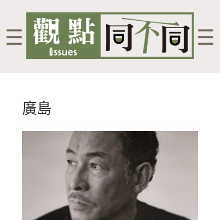
☰
☰
廣島