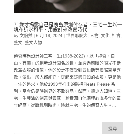
71歲才揭露自己是廣島原爆倖存者，三宅一生以一
塊布訴求和平、用設計來改變時代
by
文蔚然
|
6 月 18, 2024
|
世界那麼大
,
人物
,
文化
,
社會
,
藝文
,
藝文人物
傳奇時尚設計師三宅一生(1938-2022)，以「神奇、自
由、有趣」的創新設計聞名於世，並透過前瞻的眼光不斷
改革衣服的價值，他的設計不僅受到賈伯斯等國際巨星喜
歡，做出一般人都能穿、穿起來舒適自如的衣服，更是他
一生的追求，他於1993年推出的皺摺Pleats Please 系
列，至今仍是時尚界的不敗夯品，然而，很少人知道，三
宅一生豐沛的創意與靈感，其實源自他深埋心底多年的童
年經歷，從戰亂到時尚，造就三宅一生的傳奇人生。...