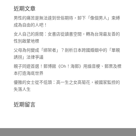
近期文章
男性的痛苦是無法達到世俗期待，卸下「像個男人」束縛
成為自由的人吧！
女人自己的房間：女書店從讀書空間，轉為台灣最友善的
性別啟蒙地標
父母為何變成「綁架者」？剖析日本跨國婚姻中的「單親
誘拐」法律爭議
親子同遊首選！郵博館《Oh！海郵》用諧音梗、郵票及標
本打造海底世界
優雅的女士從不低頭：高一生之女高菊花，被國家監控的
失落人生
近期留言