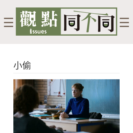
☰
☰
小偷