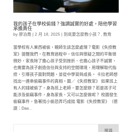
我的孩子在學校偷錢？強調誠實的好處，陪他學習
承擔責任
by
廖泊喬
|
2 月 18, 2025
|
到底要怎麼教小孩？
,
教育
當學校有人東西被偷，親師生該怎麼處理？電影《失控教
室》提醒我們，在教育過程中，信任與懷疑之間的平衡很
微妙，家長除了擔心孩子受到挫折、也擔心孩子不誠實，
也需要為孩子創造信任與支持的空間環境，用理解取代指
控，引導孩子面對問題，並從中學習與成長。 卡拉老師想
找出一連串偷竊事件的真相。圖／《失控教室》 如果班上
有人的錢被偷了，身為班上老師，要怎麼辦？若是孩子可
能涉及偷竊事件，身為家長，又可以怎麼做呢？ 校園發生
偷竊事件，急著找小偷恐弄巧成拙 電影《失控教室》（德
語：Das...