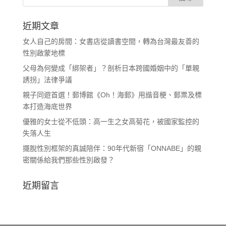
近期文章
女人自己的房間：女書店從讀書空間，轉為台灣最友善的
性別啟蒙地標
父母為何變成「綁架者」？剖析日本跨國婚姻中的「單親
誘拐」法律爭議
親子同遊首選！郵博館《Oh！海郵》用諧音梗、郵票及標
本打造海底世界
優雅的女士從不低頭：高一生之女高菊花，被國家監控的
失落人生
擺脫性別框架的真誠陪伴：90年代新宿「ONNABE」的親
密關係給我們那些性別啟發？
近期留言