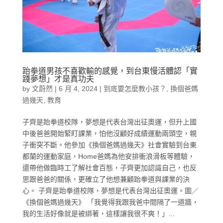
跆拳道男孩不喜歡輸的感覺，到台東慢活體認「實
踐夢想」才是真功夫
by
文蔚然
|
6 月 4, 2024
|
到底要怎麼教小孩？
,
換個爸媽
過幾天
,
教育
子齊是跆拳道校隊，夢想是代表台灣出征奧運，但升上國
中後爸爸開始緊盯課業，怕他沒顧好成績運動兩頭空，親
子衝突不斷。他參加《換個爸媽過幾天》社會實驗到台東
都蘭的運動家庭，Home爸媽為他安排衝浪滑板等體驗，
還帶他做臨時工了解社會百態，子齊更加認識自己，也反
思跟爸爸的關係，更確立了他想兼顧跆拳道與課業的決
心。 子齊是跆拳道校隊，夢想是代表台灣出征奧運。圖／
《換個爸媽過幾天》 「我覺得我跟我爸中間隔了一道牆，
我的生活好像就是被綁著，這樣讓我很不爽！」...