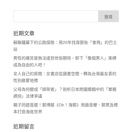
近期文章
蘇聯鐵幕下的公路探險：用20年找尋那些「會飛」的巴士
站
男性的痛苦是無法達到世俗期待，卸下「像個男人」束縛
成為自由的人吧！
女人自己的房間：女書店從讀書空間，轉為台灣最友善的
性別啟蒙地標
父母為何變成「綁架者」？剖析日本跨國婚姻中的「單親
誘拐」法律爭議
親子同遊首選！郵博館《Oh！海郵》用諧音梗、郵票及標
本打造海底世界
近期留言