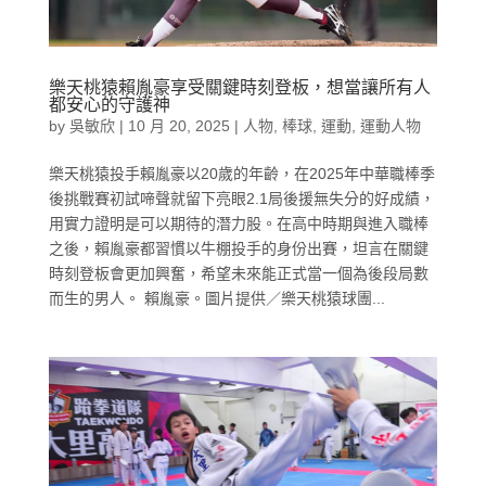
樂天桃猿賴胤豪享受關鍵時刻登板，想當讓所有人
都安心的守護神
by
吳敏欣
|
10 月 20, 2025
|
人物
,
棒球
,
運動
,
運動人物
樂天桃猿投手賴胤豪以20歲的年齡，在2025年中華職棒季
後挑戰賽初試啼聲就留下亮眼2.1局後援無失分的好成績，
用實力證明是可以期待的潛力股。在高中時期與進入職棒
之後，賴胤豪都習慣以牛棚投手的身份出賽，坦言在關鍵
時刻登板會更加興奮，希望未來能正式當一個為後段局數
而生的男人。 賴胤豪。圖片提供／樂天桃猿球團...