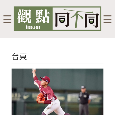
☰
☰
台東