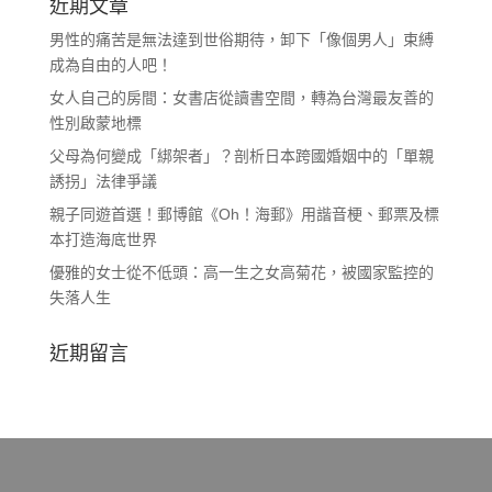
近期文章
男性的痛苦是無法達到世俗期待，卸下「像個男人」束縛
成為自由的人吧！
女人自己的房間：女書店從讀書空間，轉為台灣最友善的
性別啟蒙地標
父母為何變成「綁架者」？剖析日本跨國婚姻中的「單親
誘拐」法律爭議
親子同遊首選！郵博館《Oh！海郵》用諧音梗、郵票及標
本打造海底世界
優雅的女士從不低頭：高一生之女高菊花，被國家監控的
失落人生
近期留言