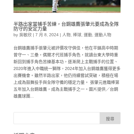
半路出家當捕手苦練，台鋼雄鷹張肇元要成為全隊
防守的安定力量
by
吳敏欣
|
7 月 8, 2024
|
人物
,
棒球
,
運動
,
運動人物
台鋼雄鷹捕手張肇元被評價攻守俱佳，他在平鎮高中時期
曾守一、三壘，偶爾才代班捕手角色，就讀台東大學時重
新回到捕手角色苦練基本功，逐漸爬上主戰捕手的位置、
2020年進入中職統一獅隊，2024年加入台鋼雄鷹獲得更多
出賽機會。雖然半路出家，他仍持續嘗試突破，積極在場
上成為鼓舞投手與全隊守備的穩定力量。 張肇元進職棒第
五年加入台鋼雄鷹，成為主戰捕手之一。圖片提供／台鋼
雄鷹球團...