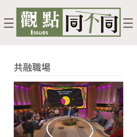
☰
☰
共融職場