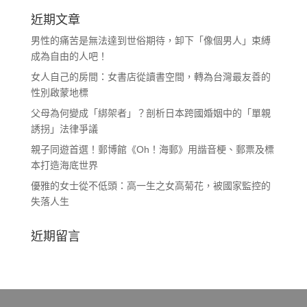
近期文章
男性的痛苦是無法達到世俗期待，卸下「像個男人」束縛
成為自由的人吧！
女人自己的房間：女書店從讀書空間，轉為台灣最友善的
性別啟蒙地標
父母為何變成「綁架者」？剖析日本跨國婚姻中的「單親
誘拐」法律爭議
親子同遊首選！郵博館《Oh！海郵》用諧音梗、郵票及標
本打造海底世界
優雅的女士從不低頭：高一生之女高菊花，被國家監控的
失落人生
近期留言