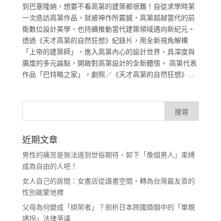
到巴塞隆納，想要不看高第的建築都很難！自從求學時第
一次造訪高第作品，就被神作所震撼，高第超越當代的前
衛數位設計美學，也持續推動當代建築領域邁向新紀元。
透過《天才高第的自然狂想》紀錄片，用全新視角解構
「上帝的建築師」，進入高第內心的設計世界，具深度與
廣度的多元論點，開啟對高第設計的全新體悟。 高第代表
作品「巴特略之家」。劇照／《天才高第的自然狂想》...
近期文章
男性的痛苦是無法達到世俗期待，卸下「像個男人」束縛
成為自由的人吧！
女人自己的房間：女書店從讀書空間，轉為台灣最友善的
性別啟蒙地標
父母為何變成「綁架者」？剖析日本跨國婚姻中的「單親
誘拐」法律爭議