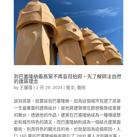
到巴塞隆納看高第不再盲目拍照，先了解師法自然
的建築理念
by
王儷瑾
|
2 月 29, 2024
|
藝文
,
藝術
談到高第，就要談到巴塞隆納，因為這個城市見證了高第
一生最重要的建築設計，是他將建築理念跟想像築成事實
的舞台，透過他的作品，建築在巴塞隆納成為一種傳達歷
史和城市特色的語言，而巴塞隆納則成為一個結合建築跟
藝術、別具特色的觀光目的地，也就是因為這個原因，人
口 160 萬的巴塞隆納每年吸引了 2800 萬人次的觀光客，