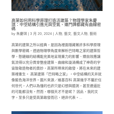
高第如何用科學原理打造活建築？物理學家朱慶
琪：中空結構引進光與空氣、連門牌都藏有曲線密
碼
by
朱慶琪
|
3 月 20, 2024
|
人物
,
藝文
,
藝文人物
,
藝術
高第的建築之所以經典，是因為裡面隱藏著許多科學原理
與數學密碼，透過物理學角度來解析巴特略之家的建築哲
學，懸鏈線的結構能完美地呈現重力的影響、煙囪效應讓
氣流得以充分貫穿整座建築、曲線和漩渦構成了神奇的宇
宙致敬造物者的奧妙，高第所帶來的啟發，將在未來的建
築裡重生。 高第建築「巴特略之家」，中空結構的天井就
像藍色海洋世界。圖片來源／維基百科 高第幾乎不屬於任
何世代，人們以為懂的也許只是幻想與臆測，甚至連逼近
的可能都沒有。然而，哪個天才不是呢？ 因此，我的文
字，至多只是受高第啟發而已，絕非代表。...