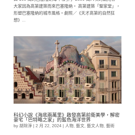
大家因為高第建築而來巴塞隆納。 高第建築「聖家堂」，
形塑巴塞隆納的城市風格。劇照／《天才高第的自然狂
想》...
科幻小說《海底兩萬里》啟發高第前衛美學，解密
豪宅「巴特略之家」的藍色海洋世界
by
胡琮淨
|
2 月 22, 2024
|
人物
,
藝文
,
藝文人物
,
藝術