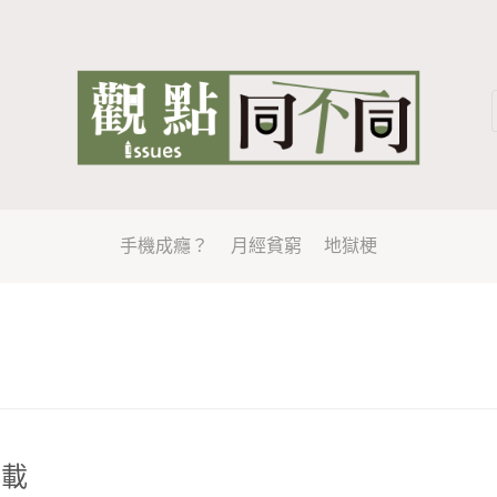
手機成癮？
月經貧窮
地獄梗
轉載