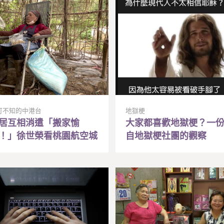
可不知的中港台
地獄梗
居互相消遣「搬家愉
大家都喜歡地獄梗？一
！」徐世榮看桃園航空城
自地獄梗社團的觀察
發計畫下，因「國家建
」被迫搬遷的一家人