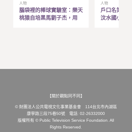
人物
人物
腦袋裡的棒球實驗室：樂天
戶口名簿下
桃猿自培黑馬劉子杰，用
汶水國小棒
「研究腦」兌現職棒夢
耘25年，為
護傘
【關於觀點同不同】
© 財團法人公共電視文化事業基金會 114台北市內湖區
康寧路三段75巷50號 電話: 02-26332000
版權所有 © Public Television Service Foundation. All
Rights Reserved.