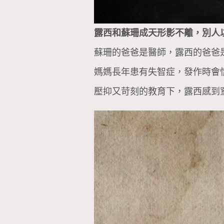
露西和蘇珊成天形影不離，別人
蘇珊的爸爸是醫師，露西的爸爸
媽媽長年患有失智症，發作時會
壓抑又苛刻的教育下，露西感到