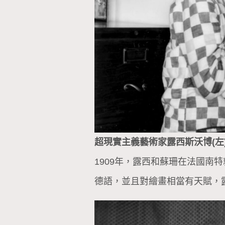
超現實主義藝術家露西斯沃博(左
1909年，露西和蘇珊在法國
德語，並且對繪畫相當有天賦，