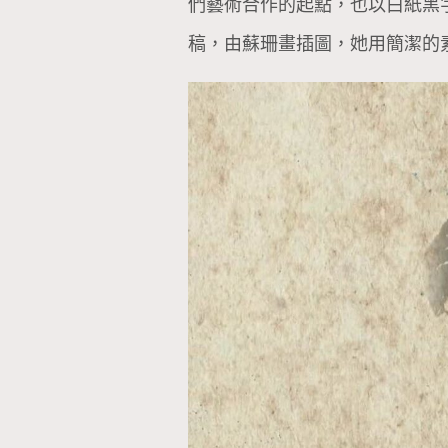
們藝術合作的起點，也以白紙黑
稿，由蘇珊畫插圖，她用簡潔的