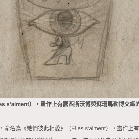
es s’aiment），畫作上有露西斯沃博與蘇珊馬勒博
命名為《她們彼此相愛》（Elles s’aiment），畫