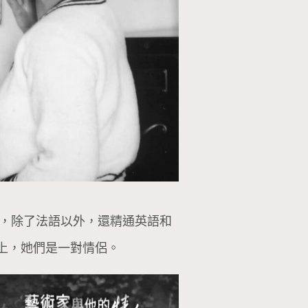
明，除了法語以外，還精通英語和
上，她們是一對情侶。