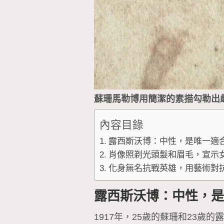
蘇珊馬勒博用簡潔的素描勾勒出
內容目錄
露西斯沃博：中性，是唯一適
肖像照剃光頭髮和眉毛，宣示
化身無名抗戰英雄，用藝術對
露西斯沃博：中性，
1917年，25歲的蘇珊和23