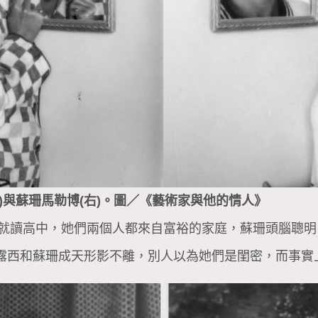
)與蘇珊馬勒博(右)。圖／《藝術家與他的情人》
南特就讀高中，她們兩個人都來自富裕的家庭，蘇珊頭腦聰
露西和蘇珊成天形影不離，別人以為她們是閨密，而事實