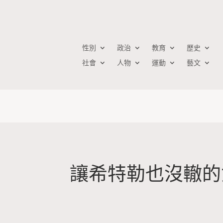
性別
政治
教育
歷史
社會
人物
運動
藝文
讓希特勒也沒轍的