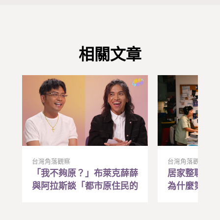
相關文章
台灣角落觀察
台灣角落觀察
「我不夠原？」布萊克薛薛
居家整聊是
與阿拉斯談「都市原住民的
為什麼第一
焦慮與和解
帶動全家人