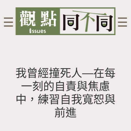
☰
☰
我曾經撞死人—在每
一刻的自責與焦慮
中，練習自我寬恕與
前進