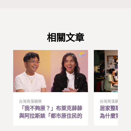
相關文章
台灣角落觀察
台灣角落觀察
「我不夠原？」布萊克薛薛
居家整聊是
與阿拉斯談「都市原住民的
為什麼第一
焦慮與和解
帶動全家人