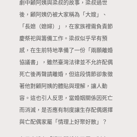
劇中顧阿姨與梁叔的故事，梁叔過世
後，顧阿姨仍被大家稱為「大嫂」、
「長媳（媳婦）」，在家族裡需負責節
慶祭祀與籌備工作。梁叔似乎早有預
感，在生前特地準備了一份「兩願離婚
協議書」，雖然臺灣法律並不允許配偶
死亡後再聲請離婚，但這段情節卻象徵
著他對顧阿姨的體貼與理解，讓人動
容。這也引人反思，當婚姻關係因死亡
而消滅，是否應有制度讓生存配偶選擇
與亡配偶家屬「情理上好聚好散」？