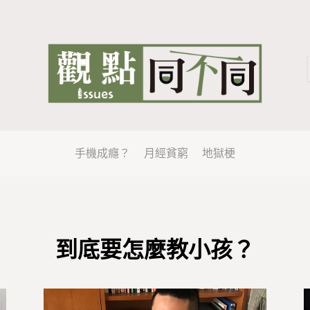
手機成癮？
月經貧窮
地獄梗
到底要怎麼教小孩？