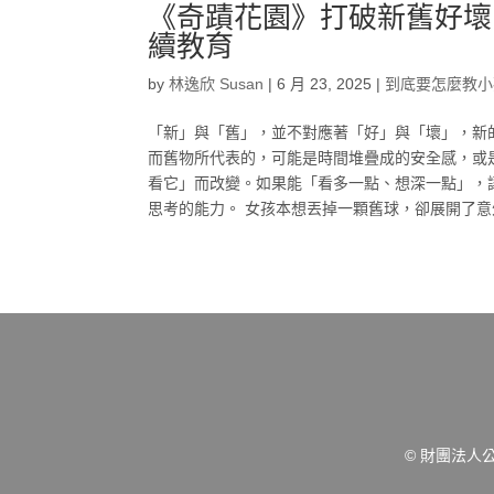
《奇蹟花園》打破新舊好壞
續教育
by
林逸欣 Susan
|
6 月 23, 2025
|
到底要怎麼教小
「新」與「舊」，並不對應著「好」與「壞」，新
而舊物所代表的，可能是時間堆疊成的安全感，或
看它」而改變。如果能「看多一點、想深一點」，
思考的能力。 女孩本想丟掉一顆舊球，卻展開了意外
© 財團法人公