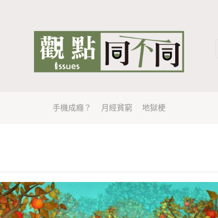
手機成癮？
月經貧窮
地獄梗