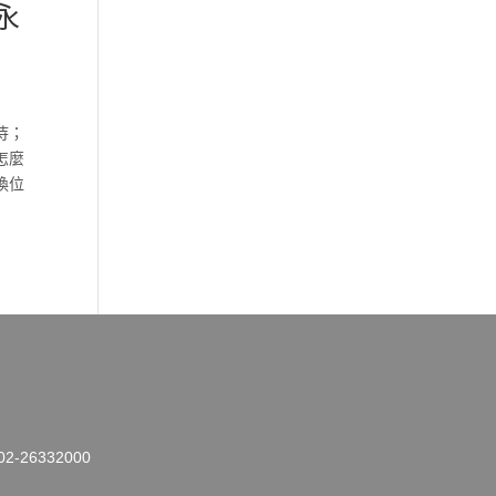
永
待；
怎麼
換位
26332000