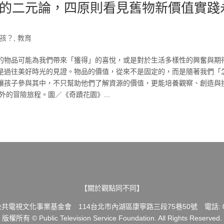
的二元論，四原則看見舊物新價值實踐
孩？
,
教育
的物品可能為我們帶來「獲得」的喜悅，或是對於生活多樣性的興奮與期
是過往美好時光的見證。物品的價值，從來不是固定的，而是隨著我們「
讓孩子參與其中，不只幫助他們了解資源的價值，更能培養觀察、創造與
的冒險旅程。圖／《奇蹟花園》...
【關於觀點同不同】
共電視文化事業基金會 114台北市內湖區康寧路三段75巷50號 電話: 02-
版權所有 © Public Television Service Foundation. All Rights Reserved.