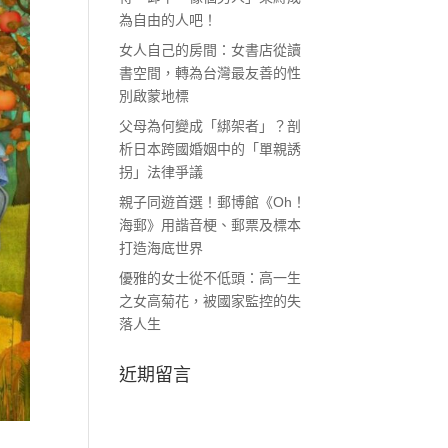
為自由的人吧！
女人自己的房間：女書店從讀
書空間，轉為台灣最友善的性
別啟蒙地標
父母為何變成「綁架者」？剖
析日本跨國婚姻中的「單親誘
拐」法律爭議
親子同遊首選！郵博館《Oh！
海郵》用諧音梗、郵票及標本
打造海底世界
優雅的女士從不低頭：高一生
之女高菊花，被國家監控的失
落人生
近期留言