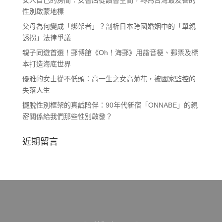
女人自己的房間：女書店從讀書空間，轉為台灣最友善的
性別啟蒙地標
父母為何變成「綁架者」？剖析日本跨國婚姻中的「單親
誘拐」法律爭議
親子同遊首選！郵博館《Oh！海郵》用諧音梗、郵票及標
本打造海底世界
優雅的女士從不低頭：高一生之女高菊花，被國家監控的
失落人生
擺脫性別框架的真誠陪伴：90年代新宿「ONNABE」的親
密關係給我們那些性別啟發？
近期留言