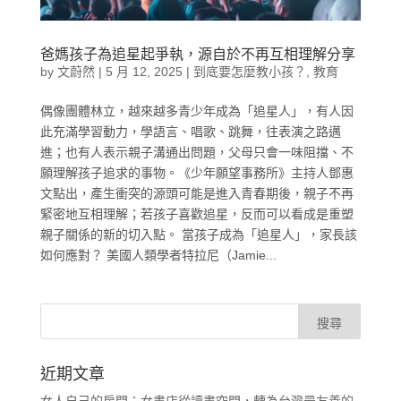
爸媽孩子為追星起爭執，源自於不再互相理解分享
by
文蔚然
|
5 月 12, 2025
|
到底要怎麼教小孩？
,
教育
偶像團體林立，越來越多青少年成為「追星人」，有人因
此充滿學習動力，學語言、唱歌、跳舞，往表演之路邁
進；也有人表示親子溝通出問題，父母只會一味阻擋、不
願理解孩子追求的事物。《少年願望事務所》主持人鄧惠
文點出，產生衝突的源頭可能是進入青春期後，親子不再
緊密地互相理解；若孩子喜歡追星，反而可以看成是重塑
親子關係的新的切入點。 當孩子成為「追星人」，家長該
如何應對？ 美國人類學者特拉尼（Jamie...
近期文章