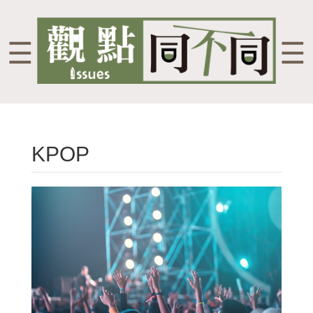
☰
☰
KPOP