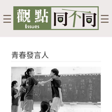
☰
☰
青春發言人