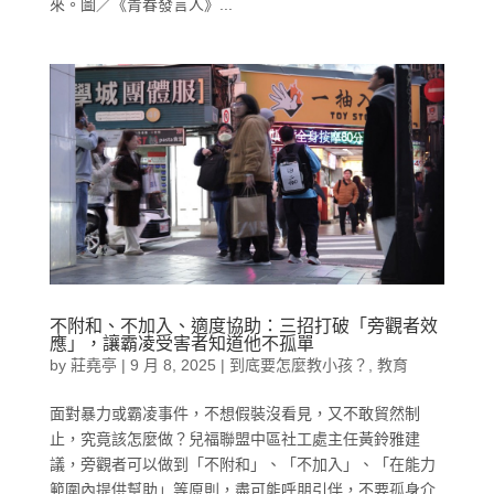
來。圖／《青春發言人》...
不附和、不加入、適度協助：三招打破「旁觀者效
應」，讓霸凌受害者知道他不孤單
by
莊堯亭
|
9 月 8, 2025
|
到底要怎麼教小孩？
,
教育
面對暴力或霸凌事件，不想假裝沒看見，又不敢貿然制
止，究竟該怎麼做？兒福聯盟中區社工處主任黃鈴雅建
議，旁觀者可以做到「不附和」、「不加入」、「在能力
範圍內提供幫助」等原則，盡可能呼朋引伴，不要孤身介