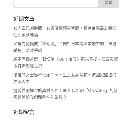
近期文章
女人自己的房間：女書店從讀書空間，轉為台灣最友善的
性別啟蒙地標
父母為何變成「綁架者」？剖析日本跨國婚姻中的「單親
誘拐」法律爭議
親子同遊首選！郵博館《Oh！海郵》用諧音梗、郵票及標
本打造海底世界
優雅的女士從不低頭：高一生之女高菊花，被國家監控的
失落人生
擺脫性別框架的真誠陪伴：90年代新宿「ONNABE」的親
密關係給我們那些性別啟發？
近期留言