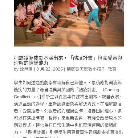
把霸凌寫成劇本演出來，「酷凌計畫」培養覺察與
理解的情緒能力
by
沈邑蓎
|
9 月 22, 2025
|
到底要怎麼教小孩？
,
教育
學生如何透過戲劇學會理解自己與他人，累積應對霸凌與
衝突的力量？源自瑞典與英國的「酷凌計畫」（Cooling
Conflict），引導學生以真實事件建構出劇本、親自表演、
溝通互動的過程，重新認識衝突與解決方式。在理解霸凌
者、受霸凌者、旁觀者的心理層面時，培養出同理心，還
可以在演出時喊「暫停」來重新表達，有機會改變原本的
應對模式，轉化為在日常生活中也能靈活運用的情緒能
力。 「酷凌計畫」引導學生用真實事件建構劇本並表演出