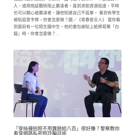
入，或用拖延戰術阻止霸凌者，直到求助資源抵達，平時
也可以關心被霸凌者，讓他知道自己不孤單。 看到有學生
被貼惡意字條，你會怎麼做？圖／《青春發言人》 當你看
到面前有一位陌生國中生，他的書包被貼上紙條寫著「白
癡」時，你會怎麼做？...
「穿絲襪拍照不用露臉給八百」很好賺？警察教你
看穿網路私密照詐騙話術