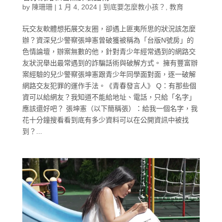
by
陳珊珊
|
1 月 4, 2024
|
到底要怎麼教小孩？
,
教育
玩交友軟體想拓展交友圈，卻遇上匪夷所思的狀況該怎麼
辦？資深兒少警察張坤憲曾破獲被稱為「台版N號房」的
色情論壇，辦案無數的他，針對青少年經常遇到的網路交
友狀況舉出最常遇到的詐騙話術與破解方式。 擁有豐富辦
案經驗的兒少警察張坤憲跟青少年同學面對面，逐一破解
網路交友犯罪的運作手法。《青春發言人》 Q：有那些個
資可以給網友？我知道不能給地址、電話，只給「名字」
應該還好吧？ 張坤憲（以下簡稱張）：給我一個名字，我
花十分鐘搜看看到底有多少資料可以在公開資訊中被找
到？...