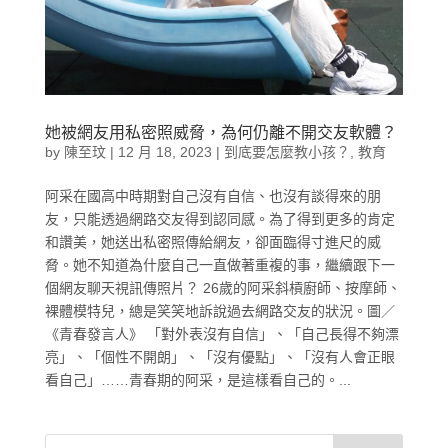
她被網友用私密照威脅，為何仍離不開交友軟體？
by
陳至玟
|
12 月 18, 2023
|
到底要怎麼教小孩？
,
教育
阿采在國高中時期對自己沒有自信、也沒有談得來的朋
友，只能透過網路交友得到認同感。為了得到更多的肯定
和讚美，她送出私密照傳給網友，卻面臨得寸進尺的威
脅。她不知道為什麼自己一直做著重複的事，繼續跟下一
個網友聊天視訊傳照片？ 26歲的阿采斜槓廚師、按摩師、
裸體模特兒，總是笑笑地訴說過去網路交友的狀況。圖／
《青春發言人》 「對外表沒有自信」、「自己長得不夠漂
亮」、「個性不開朗」、「沒有優點」、「沒有人會正眼
看自己」……青春期的阿采，是這樣看自己的。...