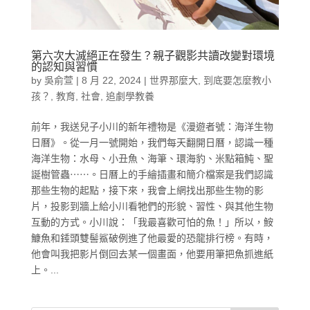
第六次大滅絕正在發生？親子觀影共讀改變對環境
的認知與習慣
by
吳俞萱
|
8 月 22, 2024
|
世界那麼大
,
到底要怎麼教小
孩？
,
教育
,
社會
,
追劇學教養
前年，我送兒子小川的新年禮物是《漫遊者號：海洋生物
日曆》。從一月一號開始，我們每天翻開日曆，認識一種
海洋生物：水母、小丑魚、海筆、環海豹、米點箱魨、聖
誕樹管蟲⋯⋯。日曆上的手繪插畫和簡介檔案是我們認識
那些生物的起點，接下來，我會上網找出那些生物的影
片，投影到牆上給小川看牠們的形貌、習性、與其他生物
互動的方式。小川說：「我最喜歡可怕的魚！」所以，鮟
鱇魚和錘頭雙髻鯊破例進了他最愛的恐龍排行榜。有時，
他會叫我把影片倒回去某一個畫面，他要用筆把魚抓進紙
上。...