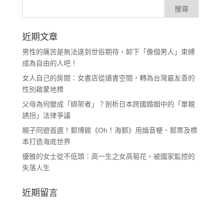
近期文章
男性的痛苦是無法達到世俗期待，卸下「像個男人」束縛
成為自由的人吧！
女人自己的房間：女書店從讀書空間，轉為台灣最友善的
性別啟蒙地標
父母為何變成「綁架者」？剖析日本跨國婚姻中的「單親
誘拐」法律爭議
親子同遊首選！郵博館《Oh！海郵》用諧音梗、郵票及標
本打造海底世界
優雅的女士從不低頭：高一生之女高菊花，被國家監控的
失落人生
近期留言