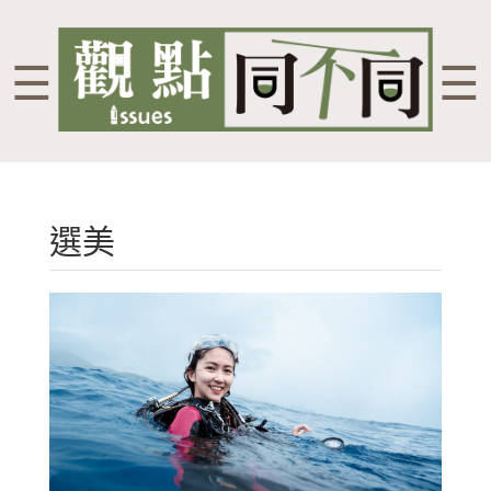
☰
☰
選美