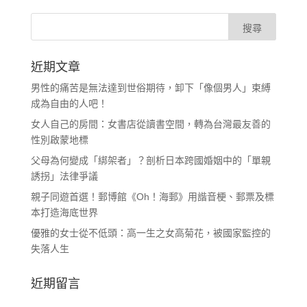
近期文章
男性的痛苦是無法達到世俗期待，卸下「像個男人」束縛
成為自由的人吧！
女人自己的房間：女書店從讀書空間，轉為台灣最友善的
性別啟蒙地標
父母為何變成「綁架者」？剖析日本跨國婚姻中的「單親
誘拐」法律爭議
親子同遊首選！郵博館《Oh！海郵》用諧音梗、郵票及標
本打造海底世界
優雅的女士從不低頭：高一生之女高菊花，被國家監控的
失落人生
近期留言