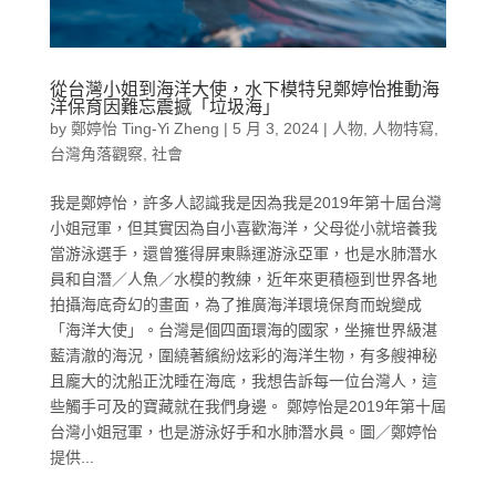
從台灣小姐到海洋大使，水下模特兒鄭婷怡推動海
洋保育因難忘震撼「垃圾海」
by
鄭婷怡 Ting-Yi Zheng
|
5 月 3, 2024
|
人物
,
人物特寫
,
台灣角落觀察
,
社會
我是鄭婷怡，許多人認識我是因為我是2019年第十屆台灣
小姐冠軍，但其實因為自小喜歡海洋，父母從小就培養我
當游泳選手，還曾獲得屏東縣運游泳亞軍，也是水肺潛水
員和自潛／人魚／水模的教練，近年來更積極到世界各地
拍攝海底奇幻的畫面，為了推廣海洋環境保育而蛻變成
「海洋大使」。台灣是個四面環海的國家，坐擁世界級湛
藍清澈的海況，圍繞著繽紛炫彩的海洋生物，有多艘神秘
且龐大的沈船正沈睡在海底，我想告訴每一位台灣人，這
些觸手可及的寶藏就在我們身邊。 鄭婷怡是2019年第十屆
台灣小姐冠軍，也是游泳好手和水肺潛水員。圖／鄭婷怡
提供...