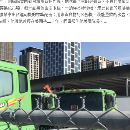
20年，因緣際會回到台灣當貨運司機。他說最辛苦的是搬貨，不管什麼都
r身穿黑色吊嘎，戴一副黑色雷朋眼鏡、一頂洋基棒球帽，走進訪談的咖啡
從腰帶拿出貨運司機的標準配備：用來查貨物的公務機、裝能量飲的水壺、
紙，他說他曾經在美國待二十年，同事都叫他美國隊長。...