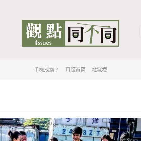
手機成癮？
月經貧窮
地獄梗