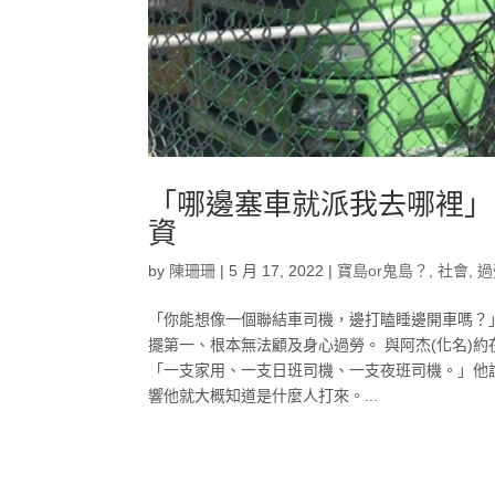
「哪邊塞車就派我去哪裡」
資
by
陳珊珊
|
5 月 17, 2022
|
寶島or鬼島？
,
社會
,
過
「你能想像一個聯結車司機，邊打瞌睡邊開車嗎？
擺第一、根本無法顧及身心過勞。 與阿杰(化名)
「一支家用、一支日班司機、一支夜班司機。」他
響他就大概知道是什麼人打來。...