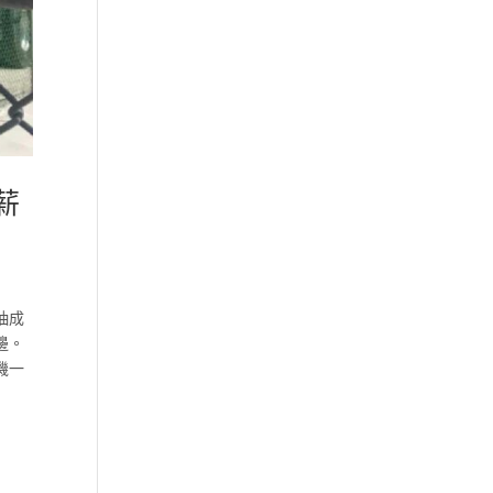
薪
抽成
邊。
機一