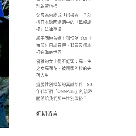
別啟蒙地標
父母為何變成「綁架者」？剖
析日本跨國婚姻中的「單親誘
拐」法律爭議
親子同遊首選！郵博館《Oh！
海郵》用諧音梗、郵票及標本
打造海底世界
優雅的女士從不低頭：高一生
之女高菊花，被國家監控的失
落人生
擺脫性別框架的真誠陪伴：90
年代新宿「ONNABE」的親密
關係給我們那些性別啟發？
近期留言