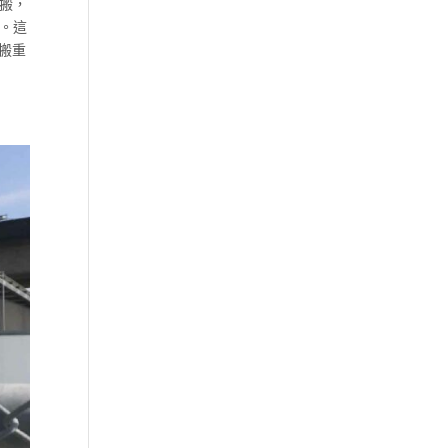
要搬，
廳。這
搬重