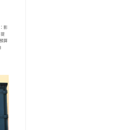
：影
，提
預算
拍