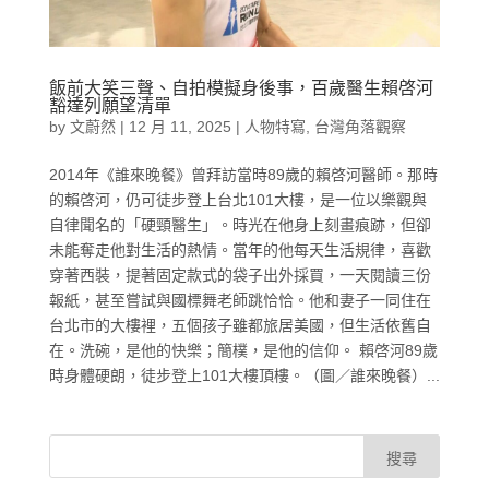
飯前大笑三聲、自拍模擬身後事，百歲醫生賴啓河
豁達列願望清單
by
文蔚然
|
12 月 11, 2025
|
人物特寫
,
台灣角落觀察
2014年《誰來晚餐》曾拜訪當時89歲的賴啓河醫師。那時
的賴啓河，仍可徒步登上台北101大樓，是一位以樂觀與
自律聞名的「硬頸醫生」。時光在他身上刻畫痕跡，但卻
未能奪走他對生活的熱情。當年的他每天生活規律，喜歡
穿著西裝，提著固定款式的袋子出外採買，一天閱讀三份
報紙，甚至嘗試與國標舞老師跳恰恰。他和妻子一同住在
台北市的大樓裡，五個孩子雖都旅居美國，但生活依舊自
在。洗碗，是他的快樂；簡樸，是他的信仰。 賴啓河89歲
時身體硬朗，徒步登上101大樓頂樓。（圖／誰來晚餐）...