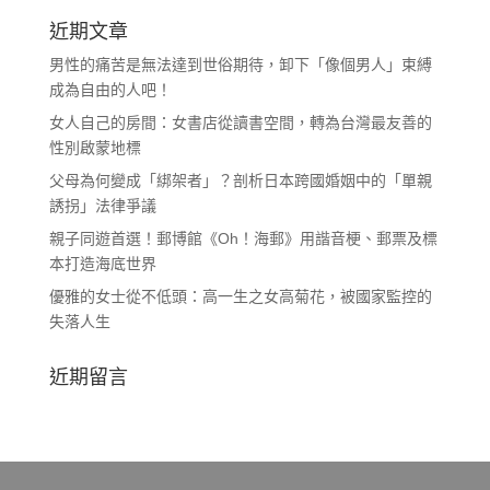
近期文章
男性的痛苦是無法達到世俗期待，卸下「像個男人」束縛
成為自由的人吧！
女人自己的房間：女書店從讀書空間，轉為台灣最友善的
性別啟蒙地標
父母為何變成「綁架者」？剖析日本跨國婚姻中的「單親
誘拐」法律爭議
親子同遊首選！郵博館《Oh！海郵》用諧音梗、郵票及標
本打造海底世界
優雅的女士從不低頭：高一生之女高菊花，被國家監控的
失落人生
近期留言