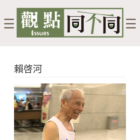
☰
☰
賴啓河