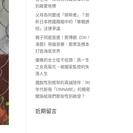
別啟蒙地標
父母為何變成「綁架者」？剖
析日本跨國婚姻中的「單親誘
拐」法律爭議
親子同遊首選！郵博館《Oh！
海郵》用諧音梗、郵票及標本
打造海底世界
優雅的女士從不低頭：高一生
之女高菊花，被國家監控的失
落人生
擺脫性別框架的真誠陪伴：90
年代新宿「ONNABE」的親密
關係給我們那些性別啟發？
近期留言