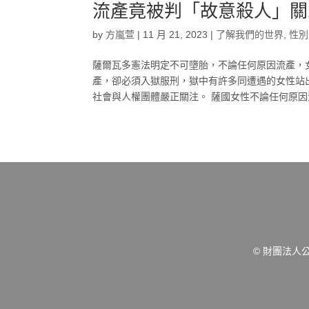
流產竟被判「故意殺人」關
by
方嵐萱
|
11 月 21, 2023
|
了解我們的世界
,
性別
薩爾瓦多憲法明定不可墮胎，不論任何原因流產，
產，卻必須入獄服刑，獄中有許多同遭遇的女性站
社會與人權團體嚴正關注。 薩國女性不論任何原因
© 財團法人公