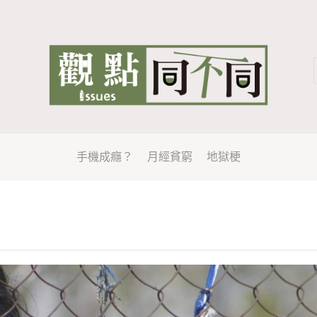
手機成癮？
月經貧窮
地獄梗