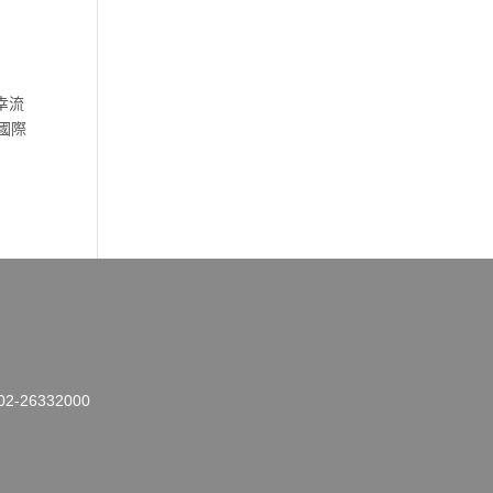
幸流
國際
26332000