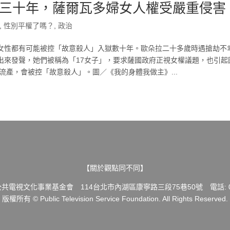
三十年，薩爾瓦多婦女人權受嚴重侵害
,
性別平權了嗎？
,
政治
女性都有可能被控「故意殺人」入獄數十年。歐朵拉二十多歲時遇搶劫不
出來發聲，她們被稱為「17女子」，要求薩國政府正視女權議題，也引起
流產，會被控「故意殺人」。圖／《我的身體我做主》...
【關於觀點同不同】
共電視文化事業基金會 114台北市內湖區康寧路三段75巷50號 電話: 02-
版權所有 © Public Television Service Foundation. All Rights Reserved.